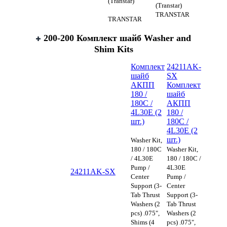
(Transtar)
(Transtar)
TRANSTAR
TRANSTAR
200-200 Комплект шайб Washer аnd
Shim Kits
Комплект
24211AK-
шайб
SX
АКПП
Комплект
180 /
шайб
180C /
АКПП
4L30E (2
180 /
шт.)
180C /
4L30E (2
шт.)
Washer Kit,
180 / 180C
Washer Kit,
/ 4L30E
180 / 180C /
Pump /
4L30E
24211AK-SX
Center
Pump /
Support (3-
Center
Tab Thrust
Support (3-
Washers (2
Tab Thrust
pcs) .075",
Washers (2
Shims (4
pcs) .075",