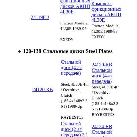
фрикционных
Комплект
дисков АКПП
фрикционных
4L30E
дисков АКПП
24119F-J
4L30E
Friction Module,
Friction Module,
4L30E 1989-97
4L30E 1989-97
EXEDY
EXEDY
120-138 Стальные диски Steel Plates
Стальной
24120-RB
диск (4-ая
Стальной
передача)
диск (4-ая
передача)
Steel, 4L30E 4th
Steel, 4L30E 4th
24120-RB
/ Overdrive
/ Overdrive
Clutch
Clutch
(183.4x148x2.2
(183.4x148x2.2
6T) 1989-Up
6T) 1989-Up
RAYBESTOS
RAYBESTOS
Стальной
24124-RB
диск (2-ая
Стальной
передача) 2.1