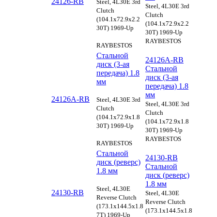
24126-RB
Steel, 4L30E 3rd
Steel, 4L30E 3rd
Clutch
Clutch
(104.1x72.9x2.2
(104.1x72.9x2.2
30T) 1969-Up
30T) 1969-Up
RAYBESTOS
RAYBESTOS
Стальной
24126A-RB
диск (3-ая
Стальной
передача) 1.8
диск (3-ая
мм
передача) 1.8
мм
24126A-RB
Steel, 4L30E 3rd
Steel, 4L30E 3rd
Clutch
Clutch
(104.1x72.9x1.8
(104.1x72.9x1.8
30T) 1969-Up
30T) 1969-Up
RAYBESTOS
RAYBESTOS
Стальной
24130-RB
диск (реверс)
Стальной
1.8 мм
диск (реверс)
1.8 мм
Steel, 4L30E
24130-RB
Steel, 4L30E
Reverse Clutch
Reverse Clutch
(173.1x144.5x1.8
(173.1x144.5x1.8
7T) 1969-Up