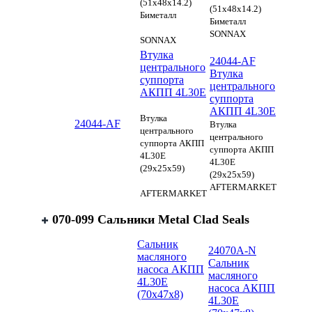
(51x48x14.2)
(51x48x14.2)
Биметалл
Биметалл
SONNAX
SONNAX
Втулка
24044-AF
центрального
Втулка
суппорта
центрального
АКПП 4L30E
суппорта
АКПП 4L30E
Втулка
24044-AF
Втулка
центрального
центрального
суппорта АКПП
суппорта АКПП
4L30E
4L30E
(29x25x59)
(29x25x59)
AFTERMARKET
AFTERMARKET
070-099 Сальники Metal Clad Seals
Сальник
24070A-N
масляного
Сальник
насоса АКПП
масляного
4L30E
насоса АКПП
(70х47х8)
4L30E