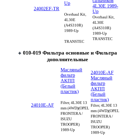
сальников
Up
4L30E 1989-
24002EF-TR
Up
Overhaul Kit,
Overhaul Kit,
4L30E
4L30E
(A4S310R)
(A4S310R)
1989-Up
1989-Up
TRANSTEC
TRANSTEC
010-019 Фильтра основные и Фильтра
дополнительные
Масляный
24010E-AF
фильтр
Масляный
АКПП
фильтр
(Белый
АКПП
пластик)
(Белый
пластик)
Filter, 4L30E 13
24010E-AF
Filter, 4L30E 13
mm (4WD)(OPEL
mm (4WD)(OPEL
FRONTERA /
FRONTERA /
ISUZU
ISUZU
TROOPER)
TROOPER)
1989-Up
1989-Up