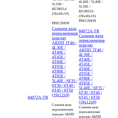
4L40E / 5L40E /
5L50E /
5L50E /
RE5R05A
RE5R05A
(58x40x10)
(58x40x10)
PRECISION
PRECISION
Сальник вала
84072A-TR
переключения
Сальник вала
передач
переключения
АКПП 3T40 /
передач
4L30E /
АКПП 3T40 /
4T40E /
4L30E /
4T45E /
4T40E /
4T60E /
4T45E /
4T65E /
4T60E /
4T80E /
4T65E /
4T85E /
4T80E /
5L40E / 6F35 /
4T85E /
6T30 / 6T40 /
5L40E / 6F35 /
6T45 / 6T50
6T30 / 6T40 /
(19x12x9)
84072A-TR
6T45 / 6T50
(19x12x9)
Сальник вала
Сальник вала
переключения
переключения
передач АКПП
передач АКПП