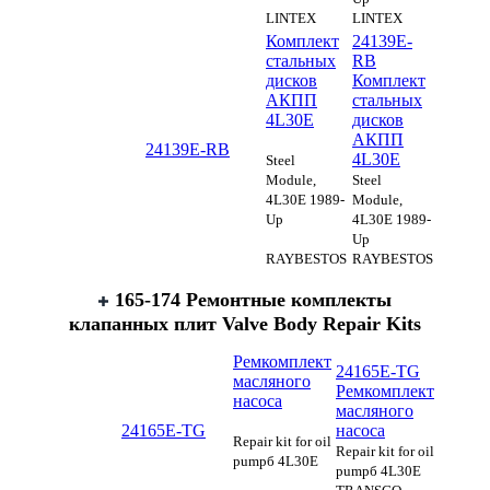
LINTEX
LINTEX
Комплект
24139E-
стальных
RB
дисков
Комплект
АКПП
стальных
4L30E
дисков
АКПП
24139E-RB
4L30E
Steel
Module,
Steel
4L30E 1989-
Module,
Up
4L30E 1989-
Up
RAYBESTOS
RAYBESTOS
165-174 Ремонтные комплекты
клапанных плит Valve Body Repair Kits
Ремкомплект
24165E-TG
масляного
Ремкомплект
насоса
масляного
24165E-TG
насоса
Repair kit for oil
Repair kit for oil
pumpб 4L30E
pumpб 4L30E