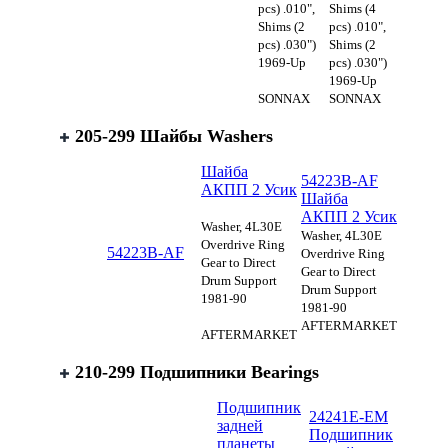
pcs) .010",
Shims (4
Shims (2
pcs) .010",
pcs) .030")
Shims (2
1969-Up
pcs) .030")
1969-Up
SONNAX
SONNAX
205-299 Шайбы Washers
Шайба
54223B-AF
АКПП 2 Усик
Шайба
АКПП 2 Усик
Washer, 4L30E
Washer, 4L30E
Overdrive Ring
54223B-AF
Overdrive Ring
Gear to Direct
Gear to Direct
Drum Support
Drum Support
1981-90
1981-90
AFTERMARKET
AFTERMARKET
210-299 Подшипники Bearings
Подшипник
24241E-EM
задней
Подшипник
планеты