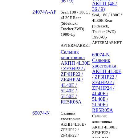
36 / 9)
АКПП (46 /
36 / 9)
24074A-AF
Seal, 180 / 180C /
Seal, 180 / 180C /
4L30E Rear
4L30E Rear
(Sidekick,
(Sidekick,
Tracker 2WD)
Tracker 2WD)
1990-Up
1990-Up
AFTERMARKET
AFTERMARKET
Сальник
69074-N
хвостовика
Сальник
АКПП 4L30E
хвостовика
/ ZF3HP22 /
АКПП 4L30E
ZF4HP22 /
/ ZF3HP22 /
ZF4HP24 /
ZF4HP22 /
4L40E /
ZF4HP24 /
5L40E /
4L40E /
5L50E /
5L40E /
RE5R05A
5L50E /
RE5R05A
69074-N
Сальник
Сальник
хвостовика
хвостовика
АКПП 4L30E /
АКПП 4L30E /
ZF3HP22 /
ZF3HP22 /
ZF4HP22 /