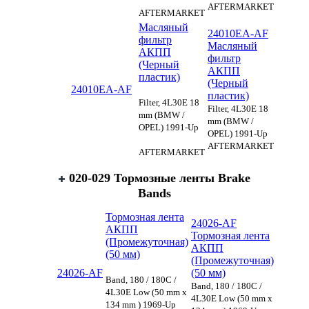
AFTERMARKET
AFTERMARKET
Масляный
24010EA-AF
фильтр
Масляный
АКПП
фильтр
(Черный
АКПП
пластик)
(Черный
24010EA-AF
пластик)
Filter, 4L30E 18
Filter, 4L30E 18
mm (BMW /
mm (BMW /
OPEL) 1991-Up
OPEL) 1991-Up
AFTERMARKET
AFTERMARKET
020-029 Тормозные ленты Brake
Bands
Тормозная лента
24026-AF
АКПП
Тормозная лента
(Промежуточная)
АКПП
(50 мм)
(Промежуточная)
24026-AF
(50 мм)
Band, 180 / 180C /
Band, 180 / 180C /
4L30E Low (50 mm x
4L30E Low (50 mm x
134 mm ) 1969-Up