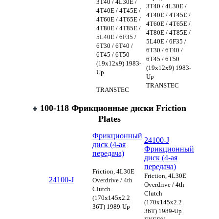
3T40 / 4L30E /
3T40 / 4L30E /
4T40E / 4T45E /
4T40E / 4T45E /
4T60E / 4T65E /
4T60E / 4T65E /
4T80E / 4T85E /
4T80E / 4T85E /
5L40E / 6F35 /
5L40E / 6F35 /
6T30 / 6T40 /
6T30 / 6T40 /
6T45 / 6T50
6T45 / 6T50
(19x12x9) 1983-
(19x12x9) 1983-
Up
Up
TRANSTEC
TRANSTEC
100-118 Фрикционные диски Friction
Plates
Фрикционный
24100-J
диск (4-ая
Фрикционный
передача)
диск (4-ая
передача)
Friction, 4L30E
Friction, 4L30E
24100-J
Overdrive / 4th
Overdrive / 4th
Clutch
Clutch
(170x145x2.2
(170x145x2.2
36T) 1989-Up
36T) 1989-Up