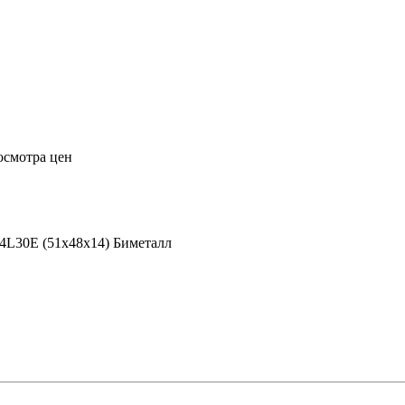
осмотра цен
 4L30E (51x48x14) Биметалл