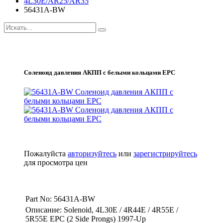
4L30E/AR25/AR35
56431A-BW
Соленоид давления АКПП с белыми кольцами EPC
Пожалуйста
авторизуйтесь
или
зарегистрируйтесь
для просмотра цен
Part No: 56431A-BW
Описание: Solenoid, 4L30E / 4R44E / 4R55E /
5R55E EPC (2 Side Prongs) 1997-Up