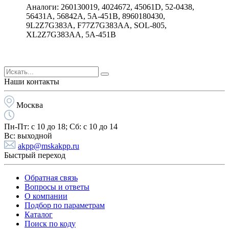
Аналоги: 260130019, 4024672, 45061D, 52-0438,
56431A, 56842A, 5A-451B, 8960180430,
9L2Z7G383A, F77Z7G383AA, SOL-805,
XL2Z7G383AA, 5A-451B
Наши контакты
Москва
Пн-Пт:
с 10 до 18;
Cб:
с 10 до 14
Вс:
выходной
akpp@mskakpp.ru
Быстрый переход
Обратная связь
Вопросы и ответы
О компании
Подбор по параметрам
Каталог
Поиск по коду