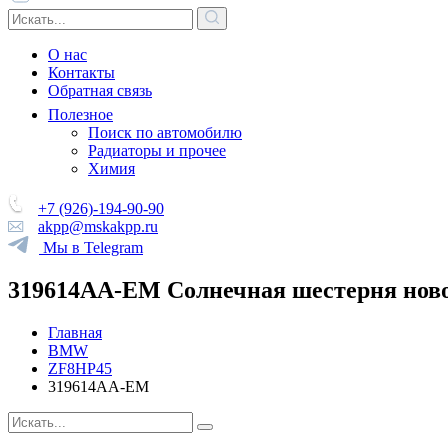
О нас
Контакты
Обратная связь
Полезное
Поиск по автомобилю
Радиаторы и прочее
Химия
+7 (926)-194-90-90
akpp@mskakpp.ru
Мы в Telegram
319614AA-EM Солнечная шестерня нового о
Главная
BMW
ZF8HP45
319614AA-EM