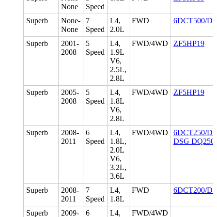
None
Speed
Superb
None-
7
L4,
FWD
6DCT500/DS
None
Speed
2.0L
Superb
2001-
5
L4,
FWD/4WD
ZF5HP19
2008
Speed
1.9L
V6,
2.5L,
2.8L
Superb
2005-
5
L4,
FWD/4WD
ZF5HP19
2008
Speed
1.8L
V6,
2.8L
Superb
2008-
6
L4,
FWD/4WD
6DCT250/DS
2011
Speed
1.8L,
DSG DQ250/
2.0L
V6,
3.2L,
3.6L
Superb
2008-
7
L4,
FWD
6DCT200/D
2011
Speed
1.8L
Superb
2009-
6
L4,
FWD/4WD