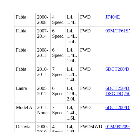
Fabia
2000-
4
L4,
FWD
JF404E
2008
Speed
1.4L
Fabia
2007-
6
L4,
FWD
09M/TF61SN
2014
Speed
1.4L,
1.6L
Fabia
2008-
6
L4,
FWD
2011
Speed
1.4L,
1.6L
Fabia
2010-
7
L4,
FWD
6DCT200/D
2011
Speed
1.2L,
1.4L
Laura
2005-
6
L4,
FWD
6DCT250/DS
2011
Speed
1.9L,
DSG DQ250/
2.0L
Model A
2011-
7
L4,
FWD
6DCT200/D
None
Speed
1.4L,
1.6L
Octavia
2000-
4
L4,
FWD/4WD
01M/095/096
2010
Speed
1.6L,