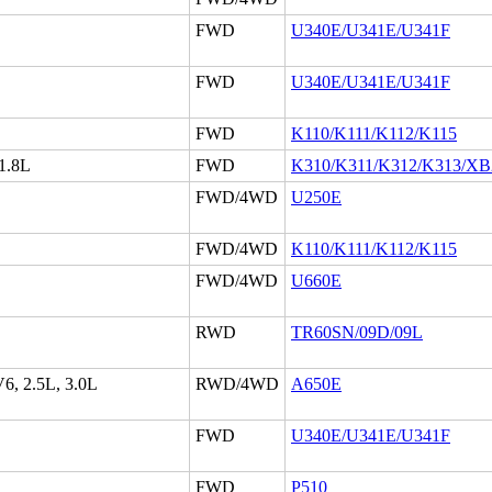
FWD
U340E/U341E/U341F
FWD
U340E/U341E/U341F
FWD
K110/K111/K112/K115
 1.8L
FWD
K310/K311/K312/K313/X
FWD/4WD
U250E
FWD/4WD
K110/K111/K112/K115
FWD/4WD
U660E
RWD
TR60SN/09D/09L
V6, 2.5L, 3.0L
RWD/4WD
A650E
FWD
U340E/U341E/U341F
FWD
P510