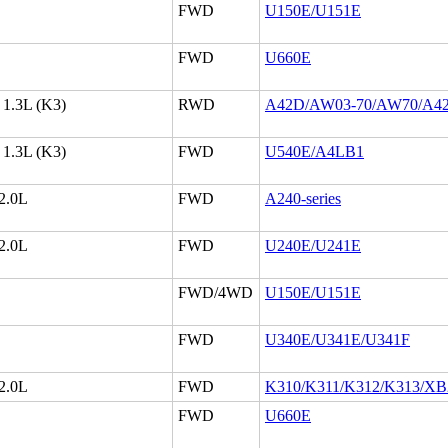
FWD
U150E/U151E
FWD
U660E
 1.3L (K3)
RWD
A42D/AW03-70/AW70/A42
 1.3L (K3)
FWD
U540E/A4LB1
 2.0L
FWD
A240-series
 2.0L
FWD
U240E/U241E
FWD/4WD
U150E/U151E
FWD
U340E/U341E/U341F
 2.0L
FWD
K310/K311/K312/K313/X
FWD
U660E