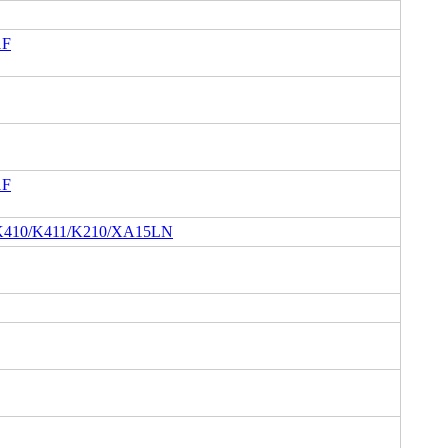
1F
1F
410/K411/K210/XA15LN