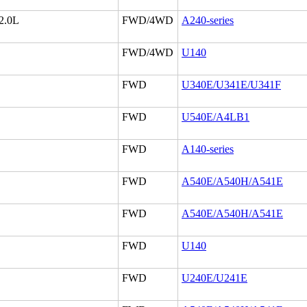
 2.0L
FWD/4WD
A240-series
FWD/4WD
U140
FWD
U340E/U341E/U341F
FWD
U540E/A4LB1
FWD
A140-series
FWD
A540E/A540H/A541E
FWD
A540E/A540H/A541E
FWD
U140
FWD
U240E/U241E