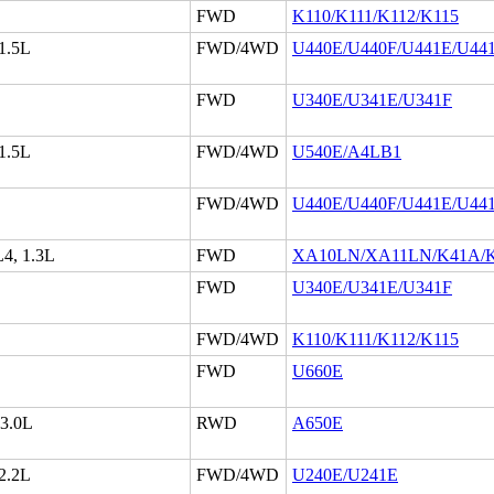
FWD
K110/K111/K112/K115
 1.5L
FWD/4WD
U440E/U440F/U441E/U44
FWD
U340E/U341E/U341F
 1.5L
FWD/4WD
U540E/A4LB1
FWD/4WD
U440E/U440F/U441E/U44
L4, 1.3L
FWD
XA10LN/XA11LN/K41A/K
FWD
U340E/U341E/U341F
FWD/4WD
K110/K111/K112/K115
FWD
U660E
 3.0L
RWD
A650E
 2.2L
FWD/4WD
U240E/U241E