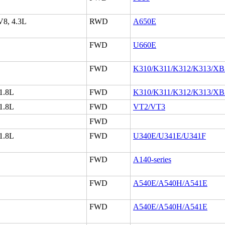
V8, 4.3L
RWD
A650E
FWD
U660E
FWD
K310/K311/K312/K313/X
 1.8L
FWD
K310/K311/K312/K313/X
 1.8L
FWD
VT2/VT3
FWD
 1.8L
FWD
U340E/U341E/U341F
FWD
A140-series
FWD
A540E/A540H/A541E
FWD
A540E/A540H/A541E