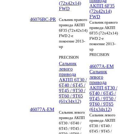
привода
(72x42x14)
АКПП 6F35
FWD
(72x42x14)
FWD
46076BC-PR
Сальник правого
Сальник правого
привода АКПП
привода АКПП
6F35 (72x42x14)
6F35 (72x42x14)
FWD 2-е
FWD 2-е
покоение 2013-
покоение 2013-
up
up
PRECISION
PRECISION
Сальник
46077A-EM
левого
Сальник
привода
левого
АКПП 6T30 /
привода
6T40 / 6T45 /
АКПП 6T30 /
9T45 / 9T50 /
6T40 / 6T45 /
9T60 / 9T65
9T45 / 9T50 /
(61x34x12)
9T60 / 9T65
46077A-EM
(61x34x12)
Сальник левого
Сальник левого
привода АКПП
привода АКПП
6T30 / 6T40 /
6T30 / 6T40 /
6T45 / 9T45 /
6T45 / 9T45 /
9T50 / 9T60 /