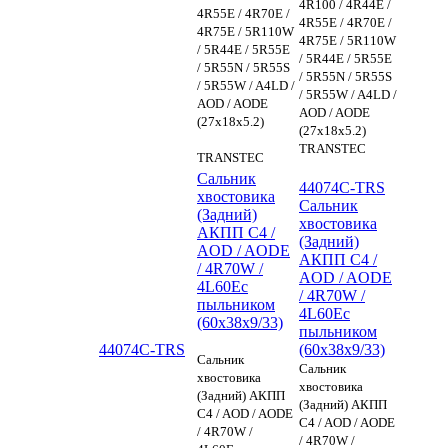
4R100 / 4R44E /
4R55E / 4R70E /
4R55E / 4R70E /
4R75E / 5R110W
4R75E / 5R110W
/ 5R44E / 5R55E
/ 5R44E / 5R55E
/ 5R55N / 5R55S
/ 5R55N / 5R55S
/ 5R55W / A4LD /
/ 5R55W / A4LD /
AOD / AODE
AOD / AODE
(27x18x5.2)
(27x18x5.2)
TRANSTEC
TRANSTEC
Сальник
44074C-TRS
хвостовика
Сальник
(Задний)
хвостовика
АКПП C4 /
(Задний)
AOD / AODE
АКПП C4 /
/ 4R70W /
AOD / AODE
4L60Eс
/ 4R70W /
пыльником
4L60Eс
(60x38x9/33)
пыльником
44074C-TRS
(60x38x9/33)
Сальник
Сальник
хвостовика
хвостовика
(Задний) АКПП
(Задний) АКПП
C4 / AOD / AODE
C4 / AOD / AODE
/ 4R70W /
/ 4R70W /