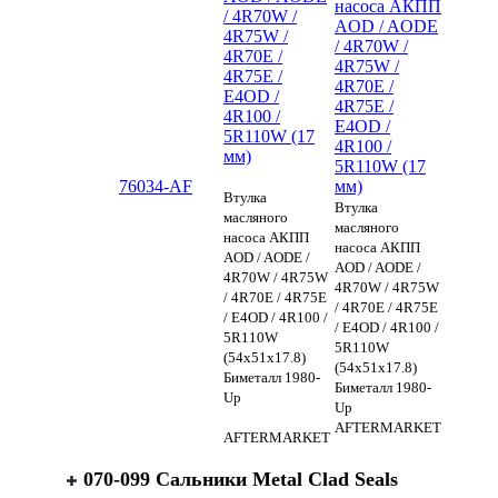
насоса АКПП
/ 4R70W /
AOD / AODE
4R75W /
/ 4R70W /
4R70E /
4R75W /
4R75E /
4R70E /
E4OD /
4R75E /
4R100 /
E4OD /
5R110W (17
4R100 /
мм)
5R110W (17
76034-AF
мм)
Втулка
Втулка
масляного
масляного
насоса АКПП
насоса АКПП
AOD / AODE /
AOD / AODE /
4R70W / 4R75W
4R70W / 4R75W
/ 4R70E / 4R75E
/ 4R70E / 4R75E
/ E4OD / 4R100 /
/ E4OD / 4R100 /
5R110W
5R110W
(54x51x17.8)
(54x51x17.8)
Биметалл 1980-
Биметалл 1980-
Up
Up
AFTERMARKET
AFTERMARKET
070-099 Сальники Metal Clad Seals