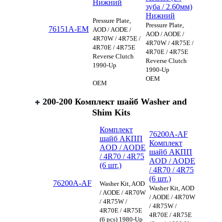
Нижний
зуба / 2.60мм)
Нижний
Pressure Plate,
Pressure Plate,
76151A-EM
AOD / AODE /
AOD / AODE /
4R70W / 4R75E /
4R70W / 4R75E /
4R70E / 4R75E
4R70E / 4R75E
Reverse Clutch
Reverse Clutch
1990-Up
1990-Up
OEM
OEM
200-200 Комплект шайб Washer аnd
Shim Kits
Комплект
76200A-AF
шайб АКПП
Комплект
AOD / AODE
шайб АКПП
/ 4R70 / 4R75
AOD / AODE
(6 шт.)
/ 4R70 / 4R75
(6 шт.)
76200A-AF
Washer Kit, AOD
Washer Kit, AOD
/ AODE / 4R70W
/ AODE / 4R70W
/ 4R75W /
/ 4R75W /
4R70E / 4R75E
4R70E / 4R75E
(6 pcs) 1980-Up