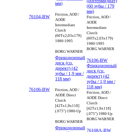
(Интермидиат)
мм)
(60 зубы / 179
мм)
Friction, AOD /
76104-BW
Friction, AOD /
AODE
AODE
Intermediate
Intermediate
Clutch
Clutch
(60Tx2,03x179)
(60Tx2,03x179)
1980-1995
1980-1995
BORG WARNER
BORG WARNER
Фрикционный
76106-BW
диск (сц.
Фрикционный
директ) (42
диск (сц.
зубы / 1,9 мм /
директ) (42
118 мм)
зубы / 1,9 мм /
118 мм)
76106-BW
Friction, AOD /
Friction, AOD /
AODE Direct
AODE Direct
Clutch
Clutch
[42Tx1,9x118]
[42Tx1,9x118]
(.075") 1980-Up
(.075") 1980-Up
BORG WARNER
BORG WARNER
Фрикционный
76108A-BW