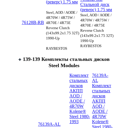
(реверс) 1.75 мм
Стальной диск
(реверс) 1.75 мм
Steel, AOD / AODE /
Steel, AOD / AODE /
4R70W / 4R75W /
4R70W / 4R75W /
76128B-RB
4R70E / 4R75E
4R70E / 4R75E
Reverse Clutch
Reverse Clutch
(143x99.2x1.75 32T)
(143x99.2x1.75 32T)
1990-Up
1990-Up
RAYBESTOS
RAYBESTOS
139-139 Комплекты стальных дисков
Steel Modules
Комплект
76139A-
стальных
AL
дисков
Комплект
АКПП
стальных
AOD /
дисков
AODE /
АКПП
4R70W
AOD /
Kolene®
AODE /
Steel 1980-
4R70W
1993
Kolene®
76139A-AL
Steel 1980-