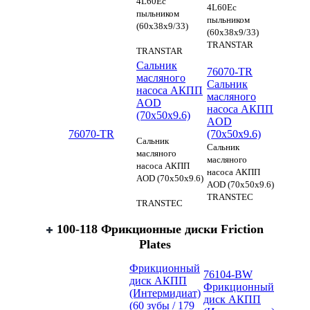
4L60Eс
4L60Eс
пыльником
пыльником
(60x38x9/33)
(60x38x9/33)
TRANSTAR
TRANSTAR
Сальник
76070-TR
масляного
Сальник
насоса АКПП
масляного
AOD
насоса АКПП
(70x50x9.6)
AOD
76070-TR
(70x50x9.6)
Сальник
Сальник
масляного
масляного
насоса АКПП
насоса АКПП
AOD (70x50x9.6)
AOD (70x50x9.6)
TRANSTEC
TRANSTEC
100-118 Фрикционные диски Friction
Plates
Фрикционный
76104-BW
диск АКПП
Фрикционный
(Интермидиат)
диск АКПП
(60 зубы / 179