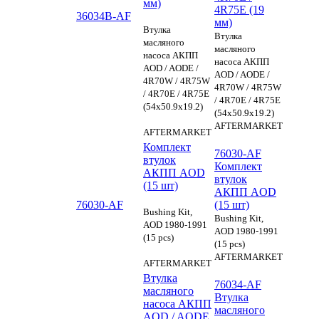
мм)
4R75E (19
36034B-AF
мм)
Втулка
Втулка
масляного
масляного
насоса АКПП
насоса АКПП
AOD / AODE /
AOD / AODE /
4R70W / 4R75W
4R70W / 4R75W
/ 4R70E / 4R75E
/ 4R70E / 4R75E
(54x50.9x19.2)
(54x50.9x19.2)
AFTERMARKET
AFTERMARKET
Комплект
76030-AF
втулок
Комплект
АКПП AOD
втулок
(15 шт)
АКПП AOD
76030-AF
(15 шт)
Bushing Kit,
Bushing Kit,
AOD 1980-1991
AOD 1980-1991
(15 pcs)
(15 pcs)
AFTERMARKET
AFTERMARKET
Втулка
76034-AF
масляного
Втулка
насоса АКПП
масляного
AOD / AODE