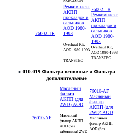
PRECISION
Ремкомплект
76002-TR
АКПП
Ремкомплект
прокладок и
АКПП
сальников
прокладок и
AOD 1980-
сальников
76002-TR
1993
AOD 1980-
1993
Overhaul Kit,
Overhaul Kit,
AOD 1980-1993
AOD 1980-1993
TRANSTEC
TRANSTEC
010-019 Фильтра основные и Фильтра
дополнительные
Масляный
76010-AF
фильтр
Масляный
АКПП (для
фильтр
2WD) AOD
АКПП (для
2WD) AOD
Масляный
76010-AF
Масляный
фильтр АКПП
фильтр АКПП
AOD (без
AOD (без
заборника) 2WD