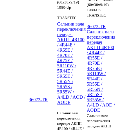
(60x38x9/19)
(60x38x9/19)
1980-Up
1980-Up
TRANSTEC
TRANSTEC
Сальник вала
36072-TR
переключения
Сальник вала
передач
переключения
АКПП 4R100
передач
/ 4R44E /
АКПП 4R100
4R55E /
/ 4R44E /
4R70E /
4R55E /
4R75E /
4R70E /
5R110W /
4R75E /
5R44E /
5R110W /
5R55E /
5R44E /
5R55N /
5R55E /
5R55S /
5R55N /
5R55W /
5R55S /
A4LD / AOD /
36072-TR
5R55W /
AODE
A4LD / AOD /
AODE
Сальник вала
Сальник вала
переключения
переключения
передач АКПП
передач АКПП
4R100 / 4R44E /