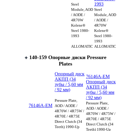
1993
Steel
Module, AOD
Steel
/ AODE /
Module, AOD
4R70W
/ AODE /
Kolene®
4R70W
Steel 1980-
Kolene®
1993
Steel 1980-
1993
ALLOMATIC
ALLOMATIC
140-159 Опорные диски Pressure
Plates
Опорный диск
76146A-EM
АКПП (34
Опорный диск
зубы / 5,60 мм
АКПП (34
/ 92 мм)
зубы / 5,60 мм
/ 92 мм)
Pressure Plate,
Pressure Plate,
76146A-EM
AOD / AODE /
AOD / AODE /
4R70W / 4R75W /
4R70W / 4R75W /
4R70E / 4R75E
4R70E / 4R75E
Direct Clutch (34
Direct Clutch (34
Teeth) 1990-Up
Teeth) 1990-Up