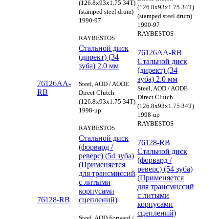
(126.8x93x1.75 34T)
(126.8x93x1.75 34T)
(stamped steel drum)
(stamped steel drum)
1990-97
1990-97
RAYBESTOS
RAYBESTOS
Стальной диск
76126AA-RB
(директ) (34
Стальной диск
зуба) 2.0 мм
(директ) (34
зуба) 2.0 мм
76126AA-
Steel, AOD / AODE
Steel, AOD / AODE
RB
Direct Clutch
Direct Clutch
(126.8x93x1.75 34T)
(126.8x93x1.75 34T)
1998-up
1998-up
RAYBESTOS
RAYBESTOS
Стальной диск
76128-RB
(форвард /
Стальной диск
реверс) (54 зуба)
(форвард /
(Применяется
реверс) (54 зуба)
для трансмиссий
(Применяется
с литыми
для трансмиссий
корпусами
с литыми
76128-RB
сцеплений)
корпусами
сцеплений)
Steel, AOD Forward /