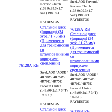
Steel, AOD Forward /
Reverse Clutch
Reverse Clutch
(138.9x99.3x1.7
(138.9x99.3x1.7
54T) 1980-93
54T) 1980-93
RAYBESTOS
RAYBESTOS
Стальной диск
76128A-RB
(форвард) (34
Стальной диск
зуба / 1.75 мм)
(форвард) (34
(Применяется
зуба / 1.75 мм)
для трансмиссий
(Применяется
со
для трансмиссий
штампованными
со
корпусами
штампованными
сцеплений)
76128A-RB
корпусами
сцеплений)
Steel, AOD / AODE /
Steel, AOD / AODE /
4R70W / 4R75W /
4R70W / 4R75W /
4R70E / 4R75E
4R70E / 4R75E
Forward Clutch
Forward Clutch
(143x99.2x1.7 34T)
(143x99.2x1.7 34T)
1990-Up
1990-Up
RAYBESTOS
RAYBESTOS
Стальной диск
76128B-RB