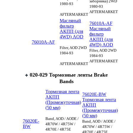
заборника) 2WD
1980-93
1980-93
AFTERMARKET
AFTERMARKET
Масляный
76010A-AF
фильтр
Масляный
АКПП (для
фильтр
4WD) AOD
АКПП (для
76010A-AF
4WD) AOD
Filter, AOD 2WD
Filter, AOD 2WD
1984-93
1984-93
AFTERMARKET
AFTERMARKET
020-029 Тормозные ленты Brake
Bands
Тормозная лента
76020E-BW
АКПП
Тормозная лента
(Промежуточная)
АКПП
(50 мм)
(Промежуточная)
(50 мм)
Band, AOD / AODE /
76020E-
Band, AOD / AODE /
4R70W / 4R75W /
BW
4R70W / 4R75W /
4R70E / 4R75E
4R70E / 4R75E