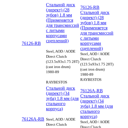
Стальной диск
76126-RB
(директ) (28
Стальной диск
зубов) 1.8 мм
(директ) (28
(Применяется
зубов) 1.8 мм
для трансмиссий
(Применяется
с литыми
для трансмиссий
корпусами
с литыми
сцеплений)
76126-RB
корпусами
сцеплений)
Steel, AOD / AODE
Steel, AOD / AODE
Direct Clutch
Direct Clutch
(123.5x93x1.75 28T)
(123.5x93x1.75 28T)
(cast iron drum)
(cast iron drum)
1980-89
1980-89
RAYBESTOS
RAYBESTOS
Стальной диск
76126A-RB
(директ) (34
Стальной диск
зуба) 1.8 мм (для
(директ) (34
стального
зуба) 1.8 мм (для
корпуса)
стального
корпуса)
76126A-RB
Steel, AOD / AODE
Steel, AOD / AODE
Direct Clutch
Direct Clutch