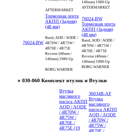
146mm) 1980-Up
AFTERMARKET
AFTERMARKET
Тормозная лента
76024-BW
АКПП (Задняя)
Тормозная лента
(48 мм)
АКПП (Задняя)
(48 мм)
Band, AOD / AODE /
Band, AOD / AODE /
76024-BW
4R70W / 4R75W /
4R70W / 4R75W /
4R70E / 4R75E
4R70E / 4R75E
Reverse (48mm /
Reverse (48mm /
146mm) 1980-Up
146mm) 1980-Up
BORG WARNER
BORG WARNER
030-060 Комплект втулок и Втулки
Втулка
36034B-AF
масляного
Втулка
насоса АКПП
масляного
AOD / AODE
насоса АКПП
/ 4R70W /
AOD / AODE
4R75W /
/ 4R70W /
4R70E /
4R75W /
4R75E (19
4R70E /