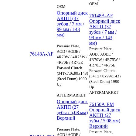
OEM
OEM
Опорный диск
76148A-AF
АКПП (37
Опорный диск
зубов / 7 мм /
АКПП (37
99 мм / 143
зубов / 7 мм /
мм)
99 мм / 143
мм)
Pressure Plate,
Pressure Plate,
AOD / AODE /
76148A-AF
AOD / AODE /
4R70W / 4R75W /
4R70W / 4R75W /
4R70E / 4R75E
4R70E / 4R75E
Forward Clutch
Forward Clutch
(34Tx7.0x99x143)
(34Tx7.0x99x143)
(Steel Drum) 1990-
(Steel Drum) 1990-
Up
Up
AFTERMARKET
AFTERMARKET
Опорный диск
76150A-EM
АКПП (27
Опорный диск
зубы / 5,08 мм)
АКПП (27
Верхний
зубы / 5,08 мм)
Верхний
Pressure Plate,
Pressure Plate,
AOD / AODE /