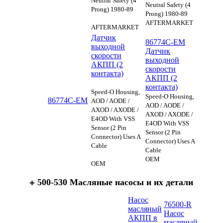
Neutral Safety (4
Neutral Safety (4
Prong) 1980-89
Prong) 1980-89
AFTERMARKET
AFTERMARKET
Датчик
86774C-EM
выходной
Датчик
cкорости
выходной
АКПП (2
cкорости
контакта)
АКПП (2
контакта)
Speed-O Housing,
Speed-O Housing,
86774C-EM
AOD / AODE /
AOD / AODE /
AXOD / AXODE /
AXOD / AXODE /
E4OD With VSS
E4OD With VSS
Sensor (2 Pin
Sensor (2 Pin
Connector) Uses A
Connector) Uses A
Cable
Cable
OEM
OEM
500-530 Масляные насосы и их детали
Насос
76500-R
масляный
Насос
АКПП в
масляный