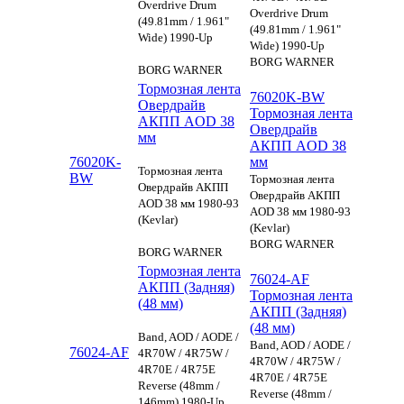
Overdrive Drum
Overdrive Drum
(49.81mm / 1.961"
(49.81mm / 1.961"
Wide) 1990-Up
Wide) 1990-Up
BORG WARNER
BORG WARNER
Тормозная лента
76020K-BW
Овердрайв
Тормозная лента
АКПП AOD 38
Овердрайв
мм
АКПП AOD 38
76020K-
мм
Тормозная лента
BW
Тормозная лента
Овердрайв АКПП
Овердрайв АКПП
AOD 38 мм 1980-93
AOD 38 мм 1980-93
(Kevlar)
(Kevlar)
BORG WARNER
BORG WARNER
Тормозная лента
76024-AF
АКПП (Задняя)
Тормозная лента
(48 мм)
АКПП (Задняя)
(48 мм)
Band, AOD / AODE /
Band, AOD / AODE /
76024-AF
4R70W / 4R75W /
4R70W / 4R75W /
4R70E / 4R75E
4R70E / 4R75E
Reverse (48mm /
Reverse (48mm /
146mm) 1980-Up