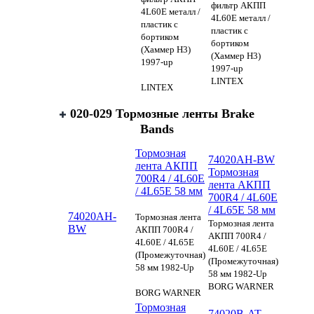
фильтр АКПП
4L60E металл /
4L60E металл /
пластик с
пластик с
бортиком
бортиком
(Хаммер H3)
(Хаммер H3)
1997-up
1997-up
LINTEX
LINTEX
020-029 Тормозные ленты Brake
Bands
Тормозная
74020AH-BW
лента АКПП
Тормозная
700R4 / 4L60E
лента АКПП
/ 4L65E 58 мм
700R4 / 4L60E
/ 4L65E 58 мм
74020AH-
Тормозная лента
Тормозная лента
BW
АКПП 700R4 /
АКПП 700R4 /
4L60E / 4L65E
4L60E / 4L65E
(Промежуточная)
(Промежуточная)
58 мм 1982-Up
58 мм 1982-Up
BORG WARNER
BORG WARNER
Тормозная
74020B-AT