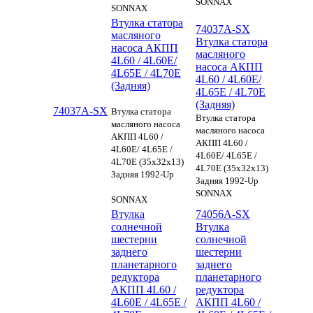
SONNAX
SONNAX
Втулка статора
74037A-SX
масляного
Втулка статора
насоса АКПП
масляного
4L60 / 4L60E/
насоса АКПП
4L65E / 4L70E
4L60 / 4L60E/
(Задняя)
4L65E / 4L70E
(Задняя)
74037A-SX
Втулка статора
Втулка статора
масляного насоса
масляного насоса
АКПП 4L60 /
АКПП 4L60 /
4L60E/ 4L65E /
4L60E/ 4L65E /
4L70E (35x32x13)
4L70E (35x32x13)
Задняя 1992-Up
Задняя 1992-Up
SONNAX
SONNAX
Втулка
74056A-SX
солнечной
Втулка
шестерни
солнечной
заднего
шестерни
планетарного
заднего
редуктора
планетарного
АКПП 4L60 /
редуктора
4L60E / 4L65E /
АКПП 4L60 /