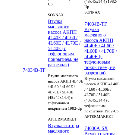
(48x45x14.4) 1982-
Up
Up
SONNAX
SONNAX
Втулка
74034B-TF
масляного
Втулка
насоса АКПП
масляного
4L40E / 4L60 /
насоса АКПП
4L60E / 4L70E /
4L40E / 4L60 /
5L40E (с
4L60E / 4L70E /
тефлоновым
5L40E (с
покрытием, не
тефлоновым
разрезная)
покрытием, не
74034B-TF
разрезная)
Втулка масляного
Втулка масляного
насоса АКПП 4L40E
насоса АКПП 4L40E
/ 4L60 / 4L60E /
/ 4L60 / 4L60E /
4L70E / 5L40E
4L70E / 5L40E
(48x45x14.4) с
(48x45x14.4) с
тефлоновым
тефлоновым
покрытием 1982-Up
покрытием 1982-Up
AFTERMARKET
AFTERMARKET
Втулка статора
74036A-SX
масляного
Втулка статора