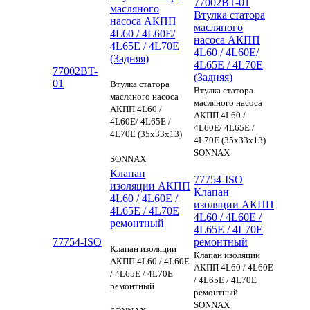
77002BT-01
масляного
Втулка статора
насоса АКПП
масляного
4L60 / 4L60E/
насоса АКПП
4L65E / 4L70E
4L60 / 4L60E/
(Задняя)
4L65E / 4L70E
77002BT-
(Задняя)
01
Втулка статора
Втулка статора
масляного насоса
масляного насоса
АКПП 4L60 /
АКПП 4L60 /
4L60E/ 4L65E /
4L60E/ 4L65E /
4L70E (35x33x13)
4L70E (35x33x13)
SONNAX
SONNAX
Клапан
77754-ISO
изоляции АКПП
Клапан
4L60 / 4L60E /
изоляции АКПП
4L65E / 4L70E
4L60 / 4L60E /
ремонтный
4L65E / 4L70E
77754-ISO
ремонтный
Клапан изоляции
Клапан изоляции
АКПП 4L60 / 4L60E
АКПП 4L60 / 4L60E
/ 4L65E / 4L70E
/ 4L65E / 4L70E
ремонтный
ремонтный
SONNAX