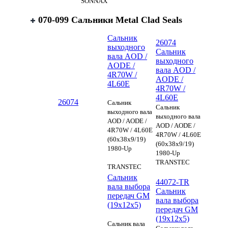
SONNAX
070-099 Сальники Metal Clad Seals
Сальник
26074
выходного
Сальник
вала AOD /
выходного
AODE /
вала AOD /
4R70W /
AODE /
4L60E
4R70W /
4L60E
26074
Сальник
Сальник
выходного вала
выходного вала
AOD / AODE /
AOD / AODE /
4R70W / 4L60E
4R70W / 4L60E
(60x38x9/19)
(60x38x9/19)
1980-Up
1980-Up
TRANSTEC
TRANSTEC
Сальник
44072-TR
вала выбора
Сальник
передач GM
вала выбора
(19x12x5)
передач GM
(19x12x5)
Сальник вала