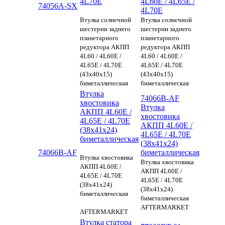
4L70E
4L60E / 4L65E /
74056A-SX
4L70E
Втулка солнечной
Втулка солнечной
шестерни заднего
шестерни заднего
планетарного
планетарного
редуктора АКПП
редуктора АКПП
4L60 / 4L60E /
4L60 / 4L60E /
4L65E / 4L70E
4L65E / 4L70E
(43х40х15)
(43х40х15)
биметаллическая
биметаллическая
Втулка
74066B-AF
хвостовика
Втулка
АКПП 4L60E /
хвостовика
4L65E / 4L70E
АКПП 4L60E /
(38x41x24)
4L65E / 4L70E
биметаллическая
(38x41x24)
74066B-AF
биметаллическая
Втулка хвостовика
Втулка хвостовика
АКПП 4L60E /
АКПП 4L60E /
4L65E / 4L70E
4L65E / 4L70E
(38x41x24)
(38x41x24)
биметаллическая
биметаллическая
AFTERMARKET
AFTERMARKET
Втулка статора