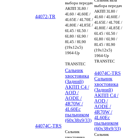
Сальник вала
выбора передач
выбора передач
АКПП 3L80 /
АКПП 3L80 /
4L60 / 4L60E /
44072-TR
4L60 / 4L60E /
4L65E / 4L70E /
4L65E / 4L70E /
4L80E / 4L85E /
4L80E / 4L85E /
6L45 / 6L50 /
6L45 / 6L50 /
6L80 / 6L90 /
6L80 / 6L90 /
8L45 / 8L90
8L45 / 8L90
(19x12x5)
(19x12x5)
1964-Up
1964-Up
TRANSTEC
TRANSTEC
Сальник
44074C-TRS
хвостовика
Сальник
(Задний)
хвостовика
АКПП C4 /
(Задний)
AOD /
АКПП C4 /
AODE /
AOD /
4R70W /
AODE /
4L60Eс
4R70W /
пыльником
4L60Eс
(60x38x9/33)
пыльником
44074C-TRS
(60x38x9/33)
Сальник
Сальник
хвостовика