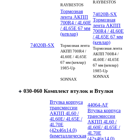
RAYBESTOS
RAYBESTOS
Тормозная
74020B-SX
лента АКПП
Тормозная
700R4 / 4L60E
лента АКПП
/ 4L65E 67 мм
700R4 / 4L60E
(кевлар)
/ 4L65E 67 мм
(кевлар)
74020B-SX
Тормозная лента
Тормозная лента
АКПП 700R4 /
АКПП 700R4 /
4L60E / 4L65E
4L60E / 4L65E
67 мм (кевлар)
67 мм (кевлар)
1985-Up
1985-Up
SONNAX
SONNAX
030-060 Комплект втулок и Втулки
Втулка корпуса
44064-AF
трансмиссии
Втулка корпуса
АКПП 4L60 /
трансмиссии
4L60E/ 4L65E /
АКПП 4L60 /
4L70E
4L60E/ 4L65E /
(42x46x14.0)
4L70E
биметаллическая
(42x46x14.0)