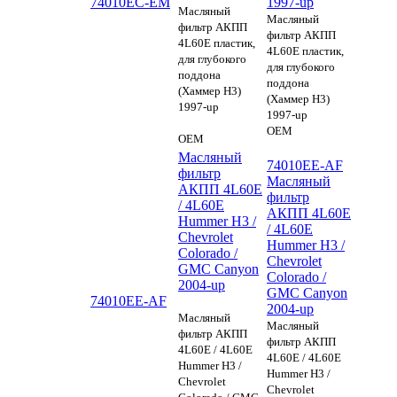
74010EC-EM
1997-up
Масляный
Масляный
фильтр АКПП
фильтр АКПП
4L60E пластик,
4L60E пластик,
для глубокого
для глубокого
поддона
поддона
(Хаммер H3)
(Хаммер H3)
1997-up
1997-up
OEM
OEM
Масляный
74010EE-AF
фильтр
Масляный
АКПП 4L60E
фильтр
/ 4L60E
АКПП 4L60E
Hummer H3 /
/ 4L60E
Chevrolet
Hummer H3 /
Colorado /
Chevrolet
GMC Canyon
Colorado /
2004-up
GMC Canyon
74010EE-AF
2004-up
Масляный
Масляный
фильтр АКПП
фильтр АКПП
4L60E / 4L60E
4L60E / 4L60E
Hummer H3 /
Hummer H3 /
Chevrolet
Chevrolet