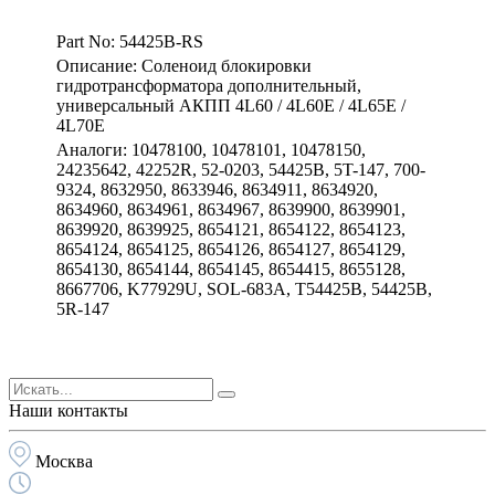
Part No: 54425B-RS
Описание: Соленоид блокировки
гидротрансформатора дополнительный,
универсальный АКПП 4L60 / 4L60E / 4L65E /
4L70E
Аналоги: 10478100, 10478101, 10478150,
24235642, 42252R, 52-0203, 54425B, 5T-147, 700-
9324, 8632950, 8633946, 8634911, 8634920,
8634960, 8634961, 8634967, 8639900, 8639901,
8639920, 8639925, 8654121, 8654122, 8654123,
8654124, 8654125, 8654126, 8654127, 8654129,
8654130, 8654144, 8654145, 8654415, 8655128,
8667706, K77929U, SOL-683A, T54425B, 54425B,
5R-147
Наши контакты
Москва