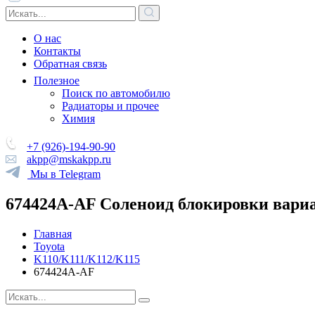
О нас
Контакты
Обратная связь
Полезное
Поиск по автомобилю
Радиаторы и прочее
Химия
+7 (926)-194-90-90
akpp@mskakpp.ru
Мы в Telegram
674424A-AF Соленоид блокировки вариат
Главная
Toyota
K110/K111/K112/K115
674424A-AF