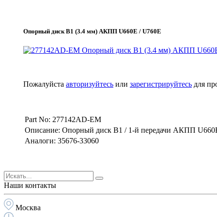
Опорный диск B1 (3.4 мм) АКПП U660E / U760E
Пожалуйста
авторизуйтесь
или
зарегистрируйтесь
для пр
Part No: 277142AD-EM
Описание: Опорный диск B1 / 1-й передачи АКПП U660E
Аналоги: 35676-33060
Наши контакты
Москва