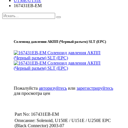
U150E/U151E
167431EB-EM
Соленоид давления АКПП (Черный разъем) SLT (EPC)
Пожалуйста
авторизуйтесь
или
зарегистрируйтесь
для просмотра цен
Part No: 167431EB-EM
Описание: Solenoid, U150E / U151E / U250E EPC
(Black Connector) 2003-07