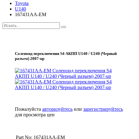
Toyota
U140
167431AA-EM
Соленоид переключения S4 АКПП U140 / U240 (Черный
разъем) 2007-up
Пожалуйста
авторизуйтесь
или
зарегистрируйтесь
для просмотра цен
Part No: 167431AA-EM