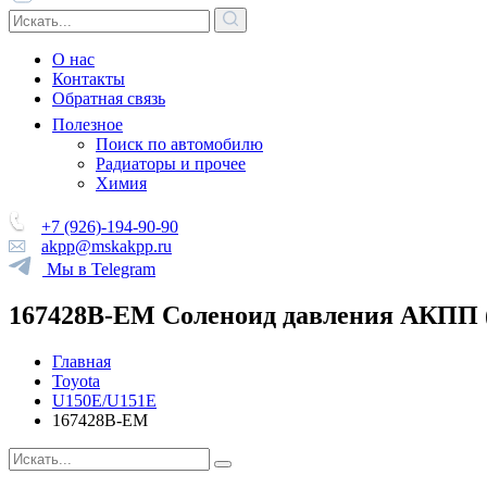
О нас
Контакты
Обратная связь
Полезное
Поиск по автомобилю
Радиаторы и прочее
Химия
+7 (926)-194-90-90
akpp@mskakpp.ru
Мы в Telegram
167428B-EM Соленоид давления АКПП (
Главная
Toyota
U150E/U151E
167428B-EM