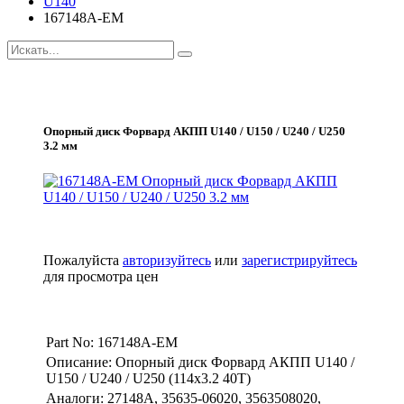
U140
167148A-EM
Опорный диск Форвард АКПП U140 / U150 / U240 / U250
3.2 мм
Пожалуйста
авторизуйтесь
или
зарегистрируйтесь
для просмотра цен
Part No: 167148A-EM
Описание: Опорный диск Форвард АКПП U140 /
U150 / U240 / U250 (114х3.2 40Т)
Аналоги: 27148A, 35635-06020, 3563508020,