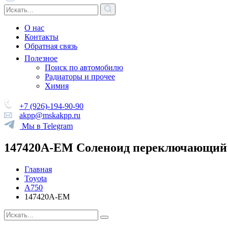
О нас
Контакты
Обратная связь
Полезное
Поиск по автомобилю
Радиаторы и прочее
Химия
+7 (926)-194-90-90
akpp@mskakpp.ru
Мы в Telegram
147420A-EM Соленоид переключающий 
Главная
Toyota
A750
147420A-EM