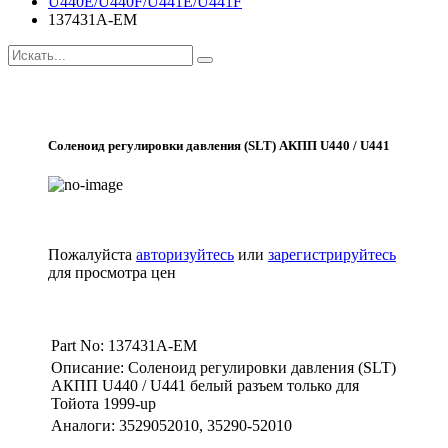
U440E/U440F/U441E/U441F
137431A-EM
Соленоид регулировки давления (SLT) АКПП U440 / U441
Пожалуйста
авторизуйтесь
или
зарегистрируйтесь
для просмотра цен
Part No: 137431A-EM
Описание: Соленоид регулировки давления (SLT)
АКПП U440 / U441 белый разъем только для
Тойота 1999-up
Аналоги: 3529052010, 35290-52010