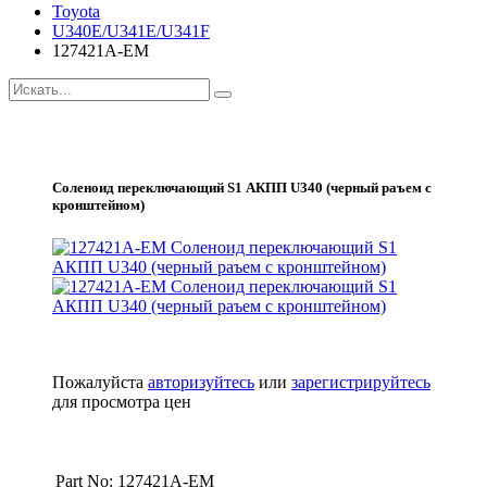
Toyota
U340E/U341E/U341F
127421A-EM
Соленоид переключающий S1 АКПП U340 (черный раъем с
кронштейном)
Пожалуйста
авторизуйтесь
или
зарегистрируйтесь
для просмотра цен
Part No: 127421A-EM