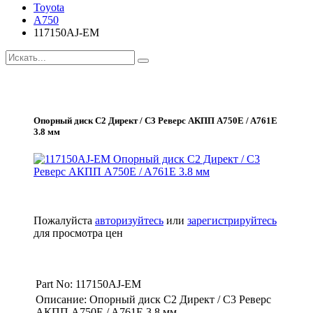
Toyota
A750
117150AJ-EM
Опорный диск С2 Директ / С3 Реверс АКПП A750E / A761E
3.8 мм
Пожалуйста
авторизуйтесь
или
зарегистрируйтесь
для просмотра цен
Part No: 117150AJ-EM
Описание: Опорный диск С2 Директ / С3 Реверс
АКПП A750E / A761E 3.8 мм