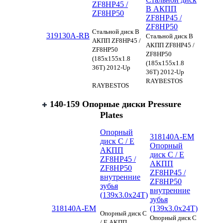
ZF8HP45 /
B АКПП
ZF8HP50
ZF8HP45 /
ZF8HP50
Стальной диск B
319130A-RB
Стальной диск B
АКПП ZF8HP45 /
АКПП ZF8HP45 /
ZF8HP50
ZF8HP50
(185x155x1.8
(185x155x1.8
36T) 2012-Up
36T) 2012-Up
RAYBESTOS
RAYBESTOS
140-159 Опорные диски Pressure
Plates
Опорный
318140A-EM
диск C / E
Опорный
АКПП
диск C / E
ZF8HP45 /
АКПП
ZF8HP50
ZF8HP45 /
внутренние
ZF8HP50
зубья
внутренние
(139x3.0x24T)
зубья
318140A-EM
(139x3.0x24T)
Опорный диск C
Опорный диск C
/ E АКПП