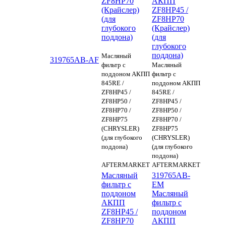
ZF8HP70
АКПП
(Крайслер)
ZF8HP45 /
(для
ZF8HP70
глубокого
(Крайслер)
поддона)
(для
глубокого
поддона)
Масляный
319765AB-AF
фильтр с
Масляный
поддоном АКПП
фильтр с
845RE /
поддоном АКПП
ZF8HP45 /
845RE /
ZF8HP50 /
ZF8HP45 /
ZF8HP70 /
ZF8HP50 /
ZF8HP75
ZF8HP70 /
(CHRYSLER)
ZF8HP75
(для глубокого
(CHRYSLER)
поддона)
(для глубокого
поддона)
AFTERMARKET
AFTERMARKET
Масляный
319765AB-
фильтр с
EM
поддоном
Масляный
АКПП
фильтр с
ZF8HP45 /
поддоном
ZF8HP70
АКПП