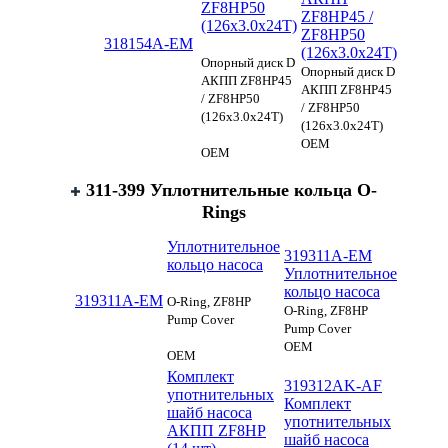
ZF8HP50
ZF8HP45 /
(126x3.0x24T)
ZF8HP50
318154A-EM
(126x3.0x24T)
Опорный диск D
Опорный диск D
АКПП ZF8HP45
АКПП ZF8HP45
/ ZF8HP50
/ ZF8HP50
(126x3.0x24T)
(126x3.0x24T)
OEM
OEM
311-399 Уплотнительные кольца O-
Rings
Уплотнительное
319311A-EM
кольцо насоса
Уплотнительное
кольцо насоса
319311A-EM
O-Ring, ZF8HP
O-Ring, ZF8HP
Pump Cover
Pump Cover
OEM
OEM
Комплект
319312AK-AF
употнительных
Комплект
шайб насоса
употнительных
АКПП ZF8HP
шайб насоса