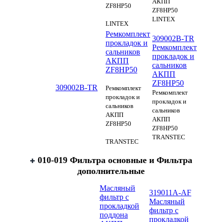
АКПП
ZF8HP50
ZF8HP50
LINTEX
LINTEX
Ремкомплект
309002B-TR
прокладок и
Ремкомплект
сальников
прокладок и
АКПП
сальников
ZF8HP50
АКПП
ZF8HP50
309002B-TR
Ремкомплект
Ремкомплект
прокладок и
прокладок и
сальников
сальников
АКПП
АКПП
ZF8HP50
ZF8HP50
TRANSTEC
TRANSTEC
010-019 Фильтра основные и Фильтра
дополнительные
Масляный
319011A-AF
фильтр с
Масляный
прокладкой
фильтр с
поддона
прокладкой