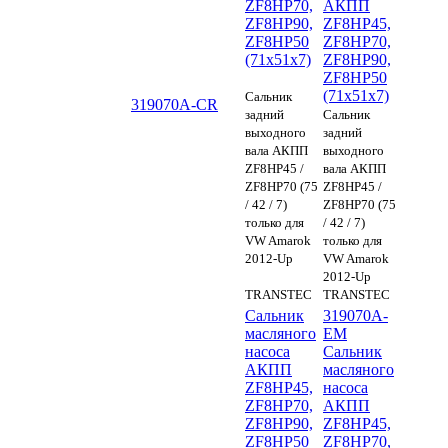
ZF8HP70,
АКПП
ZF8HP90,
ZF8HP45,
ZF8HP50
ZF8HP70,
(71x51x7)
ZF8HP90,
ZF8HP50
(71x51x7)
Сальник
319070A-CR
задний
Сальник
выходного
задний
вала АКПП
выходного
ZF8HP45 /
вала АКПП
ZF8HP70 (75
ZF8HP45 /
/ 42 / 7)
ZF8HP70 (75
только для
/ 42 / 7)
VW Amarok
только для
2012-Up
VW Amarok
2012-Up
TRANSTEC
TRANSTEC
Сальник
319070A-
масляного
EM
насоса
Сальник
АКПП
масляного
ZF8HP45,
насоса
ZF8HP70,
АКПП
ZF8HP90,
ZF8HP45,
ZF8HP50
ZF8HP70,