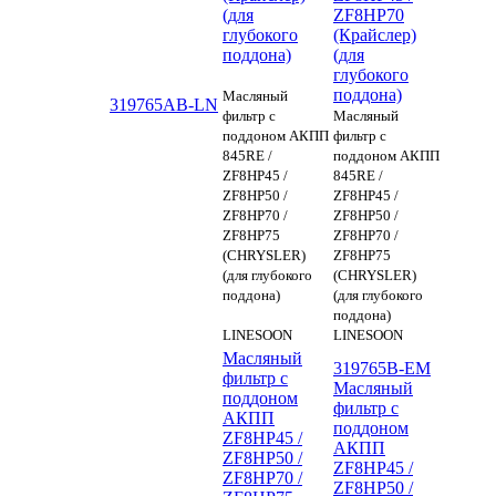
(для
ZF8HP70
глубокого
(Крайслер)
поддона)
(для
глубокого
поддона)
Масляный
319765AB-LN
фильтр с
Масляный
поддоном АКПП
фильтр с
845RE /
поддоном АКПП
ZF8HP45 /
845RE /
ZF8HP50 /
ZF8HP45 /
ZF8HP70 /
ZF8HP50 /
ZF8HP75
ZF8HP70 /
(CHRYSLER)
ZF8HP75
(для глубокого
(CHRYSLER)
поддона)
(для глубокого
поддона)
LINESOON
LINESOON
Масляный
319765B-EM
фильтр с
Масляный
поддоном
фильтр с
АКПП
поддоном
ZF8HP45 /
АКПП
ZF8HP50 /
ZF8HP45 /
ZF8HP70 /
ZF8HP50 /