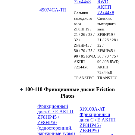
72x44x8
RWD,
АКПП
49074CA-TR
72x44x8
Сальник
выходного
Сальник
вала
выходного
ZF6HP19 /
вала
21 / 26 / 28 /
ZF6HP19 /
32 /
21 / 26 / 28 /
ZF8HP45 /
32 /
50 / 70 / 75 /
ZF8HP45 /
90 / 95 RWD,
50 / 70 / 75 /
АКПП
90 / 95 RWD,
72x44x8
АКПП
72x44x8
TRANSTEC
TRANSTEC
100-118 Фрикционные диски Friction
Plates
Фрикционный
319100A-AT
диск C / E АКПП
Фрикционный
ZF8HP45 /
диск C / E АКПП
ZF8HP50
ZF8HP45 /
(односторонний,
ZF8HP50
наружниые зубья)