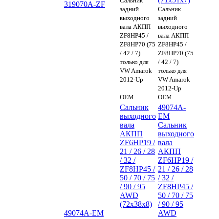
Сальник
319070A-ZF
задний
Сальник
выходного
задний
вала АКПП
выходного
ZF8HP45 /
вала АКПП
ZF8HP70 (75
ZF8HP45 /
/ 42 / 7)
ZF8HP70 (75
только для
/ 42 / 7)
VW Amarok
только для
2012-Up
VW Amarok
2012-Up
OEM
OEM
Сальник
49074A-
выходного
EM
вала
Сальник
АКПП
выходного
ZF6HP19 /
вала
21 / 26 / 28
АКПП
/ 32 /
ZF6HP19 /
ZF8HP45 /
21 / 26 / 28
50 / 70 / 75
/ 32 /
/ 90 / 95
ZF8HP45 /
AWD
50 / 70 / 75
(72x38x8)
/ 90 / 95
49074A-EM
AWD