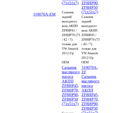
(71x51x7)
ZF8HP90,
ZF8HP50
(71x51x7)
Сальник
319070A-EM
задний
Сальник
выходного
задний
вала АКПП
выходного
ZF8HP45 /
вала АКПП
ZF8HP70 (75
ZF8HP45 /
/ 42 / 7)
ZF8HP70 (75
только для
/ 42 / 7)
VW Amarok
только для
2012-Up
VW Amarok
2012-Up
OEM
OEM
Сальник
319070A-
масляного
ZF
насоса
Сальник
АКПП
масляного
ZF8HP45,
насоса
ZF8HP70,
АКПП
ZF8HP90,
ZF8HP45,
ZF8HP50
ZF8HP70,
(71x51x7)
ZF8HP90,
ZF8HP50
(71x51x7)