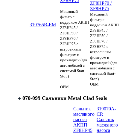
ZF8HP75
ZF8HP70 /
ZF8HP75
Масляный
Масляный
фильтр с
фильтр с
поддоном АКПП
319765B-EM
поддоном АКПП
ZF8HP45 /
ZF8HP45 /
ZF8HP50 /
ZF8HP50 /
ZF8HP70 /
ZF8HP70 /
ZF8HP75 с
ZF8HP75 с
встроенным
встроенным
фильтром и
фильтром и
прокладкой (для
прокладкой (для
автомобилей с
автомобилей с
системой Start-
системой Start-
Stop)
Stop)
OEM
OEM
070-099 Сальники Metal Clad Seals
Сальник
319070A-
масляного
CR
насоса
Сальник
АКПП
масляного
ZF8HP45,
насоса