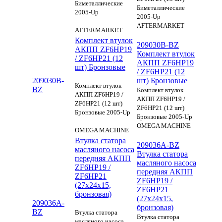
Биметаллические
Биметаллические
2005-Up
2005-Up
AFTERMARKET
AFTERMARKET
Комплект втулок
209030B-BZ
АКПП ZF6HP19
Комплект втулок
/ ZF6HP21 (12
АКПП ZF6HP19
шт) Бронзовые
/ ZF6HP21 (12
209030B-
шт) Бронзовые
Комплект втулок
BZ
Комплект втулок
АКПП ZF6HP19 /
АКПП ZF6HP19 /
ZF6HP21 (12 шт)
ZF6HP21 (12 шт)
Бронзовые 2005-Up
Бронзовые 2005-Up
OMEGA MACHINE
OMEGA MACHINE
Втулка статора
209036A-BZ
масляного насоса
Втулка статора
передняя АКПП
масляного насоса
ZF6HP19 /
передняя АКПП
ZF6HP21
ZF6HP19 /
(27x24x15,
ZF6HP21
бронзовая)
(27x24x15,
209036A-
бронзовая)
BZ
Втулка статора
Втулка статора
масляного насоса