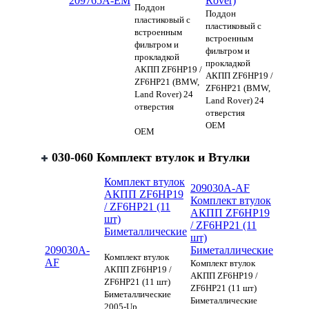
209765A-EM
Rover)
Поддон
Поддон
пластиковый с
пластиковый с
встроенным
встроенным
фильтром и
фильтром и
прокладкой
прокладкой
АКПП ZF6HP19 /
АКПП ZF6HP19 /
ZF6HP21 (BMW,
ZF6HP21 (BMW,
Land Rover) 24
Land Rover) 24
отверстия
отверстия
OEM
OEM
030-060 Комплект втулок и Втулки
Комплект втулок
209030A-AF
АКПП ZF6HP19
Комплект втулок
/ ZF6HP21 (11
АКПП ZF6HP19
шт)
/ ZF6HP21 (11
Биметаллические
шт)
209030A-
Биметаллические
Комплект втулок
AF
Комплект втулок
АКПП ZF6HP19 /
АКПП ZF6HP19 /
ZF6HP21 (11 шт)
ZF6HP21 (11 шт)
Биметаллические
Биметаллические
2005-Up