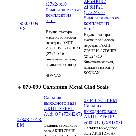
ZF6HP19 /
(27x24x10
ZF6HP21
биметаллическая,
(27x24x10
комплект из
биметаллическая,
5шт.)
95030-09-
комплект из
SX
5шт.)
Втулка статора
Втулка статора
масляного насоса
масляного насоса
передняя АКПП
передняя АКПП
ZF6HP19 / ZF6HP21
ZF6HP19 / ZF6HP21
(27x24x10
(27x24x10
биметаллическая,
биметаллическая,
комплект из 5шт.)
комплект из 5шт.)
SONNAX
SONNAX
070-099 Сальники Metal Clad Seals
Сальник
0734319753-EM
выходного вала
Сальник
АКПП ZF6HP
выходного вала
Audi Q7 (75x42x7)
АКПП ZF6HP
0734319753-
Audi Q7 (75x42x7)
EM
Сальник выходного
Сальник выходного
вала АКПП ZF6HP
вала АКПП ZF6HP