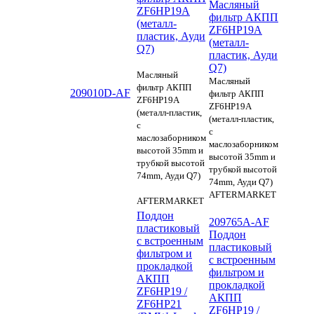
Масляный
ZF6HP19A
фильтр АКПП
(металл-
ZF6HP19A
пластик, Ауди
(металл-
Q7)
пластик, Ауди
Q7)
Масляный
Масляный
фильтр АКПП
209010D-AF
фильтр АКПП
ZF6HP19A
ZF6HP19A
(металл-пластик,
(металл-пластик,
с
с
маслозаборником
маслозаборником
высотой 35mm и
высотой 35mm и
трубкой высотой
трубкой высотой
74mm, Ауди Q7)
74mm, Ауди Q7)
AFTERMARKET
AFTERMARKET
Поддон
209765A-AF
пластиковый
Поддон
с встроенным
пластиковый
фильтром и
с встроенным
прокладкой
фильтром и
АКПП
прокладкой
ZF6HP19 /
АКПП
ZF6HP21
ZF6HP19 /