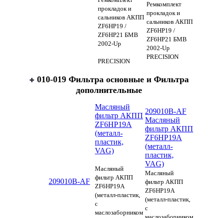
Ремкомплект
прокладок и
прокладок и
сальников АКПП
сальников АКПП
ZF6HP19 /
ZF6HP19 /
ZF6HP21 БМВ
ZF6HP21 БМВ
2002-Up
2002-Up
PRECISION
PRECISION
010-019 Фильтра основные и Фильтра
дополнительные
Масляный
209010B-AF
фильтр АКПП
Масляный
ZF6HP19A
фильтр АКПП
(металл-
ZF6HP19A
пластик,
(металл-
VAG)
пластик,
VAG)
Масляный
Масляный
фильтр АКПП
209010B-AF
фильтр АКПП
ZF6HP19A
ZF6HP19A
(металл-пластик,
(металл-пластик,
с
с
маслозаборником
маслозаборником