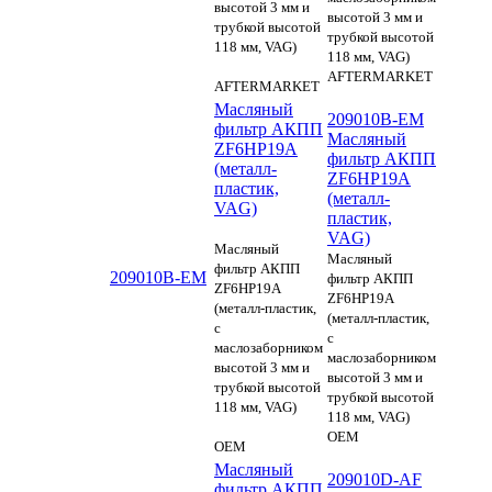
высотой 3 мм и
высотой 3 мм и
трубкой высотой
трубкой высотой
118 мм, VAG)
118 мм, VAG)
AFTERMARKET
AFTERMARKET
Масляный
209010B-EM
фильтр АКПП
Масляный
ZF6HP19A
фильтр АКПП
(металл-
ZF6HP19A
пластик,
(металл-
VAG)
пластик,
VAG)
Масляный
Масляный
фильтр АКПП
209010B-EM
фильтр АКПП
ZF6HP19A
ZF6HP19A
(металл-пластик,
(металл-пластик,
с
с
маслозаборником
маслозаборником
высотой 3 мм и
высотой 3 мм и
трубкой высотой
трубкой высотой
118 мм, VAG)
118 мм, VAG)
OEM
OEM
Масляный
209010D-AF
фильтр АКПП