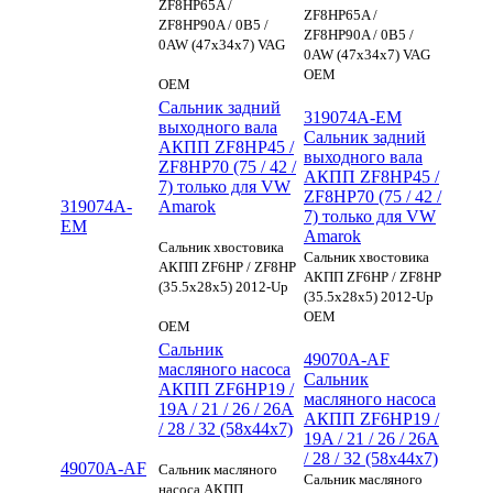
ZF8HP65A /
ZF8HP65A /
ZF8HP90A / 0B5 /
ZF8HP90A / 0B5 /
0AW (47x34x7) VAG
0AW (47x34x7) VAG
OEM
OEM
Сальник задний
319074A-EM
выходного вала
Сальник задний
АКПП ZF8HP45 /
выходного вала
ZF8HP70 (75 / 42 /
АКПП ZF8HP45 /
7) только для VW
ZF8HP70 (75 / 42 /
319074A-
Amarok
7) только для VW
EM
Amarok
Сальник хвостовика
Сальник хвостовика
АКПП ZF6HP / ZF8HP
АКПП ZF6HP / ZF8HP
(35.5x28x5) 2012-Up
(35.5x28x5) 2012-Up
OEM
OEM
Сальник
49070A-AF
масляного насоса
Сальник
АКПП ZF6HP19 /
масляного насоса
19A / 21 / 26 / 26A
АКПП ZF6HP19 /
/ 28 / 32 (58x44x7)
19A / 21 / 26 / 26A
/ 28 / 32 (58x44x7)
49070A-AF
Сальник масляного
Сальник масляного
насоса АКПП