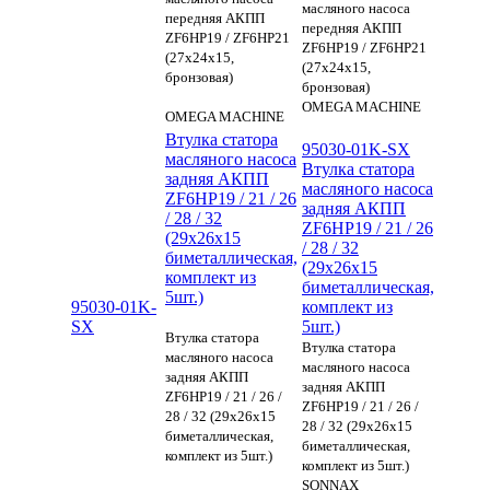
масляного насоса
передняя АКПП
передняя АКПП
ZF6HP19 / ZF6HP21
ZF6HP19 / ZF6HP21
(27x24x15,
(27x24x15,
бронзовая)
бронзовая)
OMEGA MACHINE
OMEGA MACHINE
Втулка статора
95030-01K-SX
масляного насоса
Втулка статора
задняя АКПП
масляного насоса
ZF6HP19 / 21 / 26
задняя АКПП
/ 28 / 32
ZF6HP19 / 21 / 26
(29x26x15
/ 28 / 32
биметаллическая,
(29x26x15
комплект из
биметаллическая,
5шт.)
95030-01K-
комплект из
SX
5шт.)
Втулка статора
Втулка статора
масляного насоса
масляного насоса
задняя АКПП
задняя АКПП
ZF6HP19 / 21 / 26 /
ZF6HP19 / 21 / 26 /
28 / 32 (29x26x15
28 / 32 (29x26x15
биметаллическая,
биметаллическая,
комплект из 5шт.)
комплект из 5шт.)
SONNAX