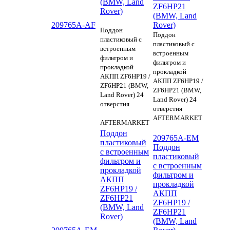
(BMW, Land
ZF6HP21
Rover)
(BMW, Land
209765A-AF
Rover)
Поддон
Поддон
пластиковый с
пластиковый с
встроенным
встроенным
фильтром и
фильтром и
прокладкой
прокладкой
АКПП ZF6HP19 /
АКПП ZF6HP19 /
ZF6HP21 (BMW,
ZF6HP21 (BMW,
Land Rover) 24
Land Rover) 24
отверстия
отверстия
AFTERMARKET
AFTERMARKET
Поддон
209765A-EM
пластиковый
Поддон
с встроенным
пластиковый
фильтром и
с встроенным
прокладкой
фильтром и
АКПП
прокладкой
ZF6HP19 /
АКПП
ZF6HP21
ZF6HP19 /
(BMW, Land
ZF6HP21
Rover)
(BMW, Land