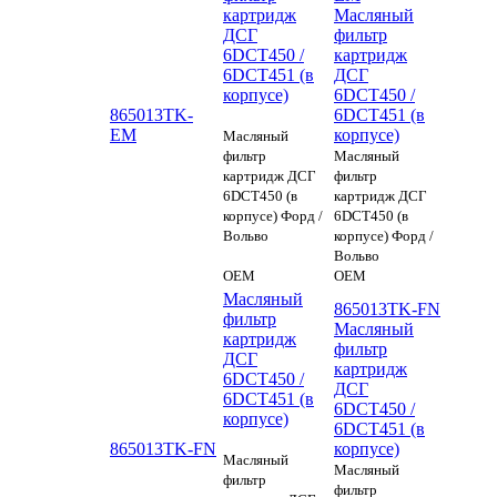
картридж
Масляный
ДСГ
фильтр
6DCT450 /
картридж
6DCT451 (в
ДСГ
корпусе)
6DCT450 /
865013TK-
6DCT451 (в
EM
корпусе)
Масляный
фильтр
Масляный
картридж ДСГ
фильтр
6DCT450 (в
картридж ДСГ
корпусе) Форд /
6DCT450 (в
Вольво
корпусе) Форд /
Вольво
OEM
OEM
Масляный
865013TK-FN
фильтр
Масляный
картридж
фильтр
ДСГ
картридж
6DCT450 /
ДСГ
6DCT451 (в
6DCT450 /
корпусе)
6DCT451 (в
865013TK-FN
корпусе)
Масляный
Масляный
фильтр
фильтр