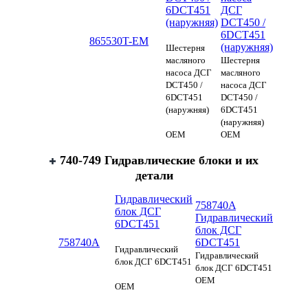
6DCT451
ДСГ
(наружняя)
DCT450 /
6DCT451
865530T-EM
(наружняя)
Шестерня
масляного
Шестерня
насоса ДСГ
масляного
DCT450 /
насоса ДСГ
6DCT451
DCT450 /
(наружняя)
6DCT451
(наружняя)
OEM
OEM
740-749 Гидравлические блоки и их
детали
Гидравлический
758740A
блок ДСГ
Гидравлический
6DCT451
блок ДСГ
758740A
6DCT451
Гидравлический
Гидравлический
блок ДСГ 6DCT451
блок ДСГ 6DCT451
OEM
OEM