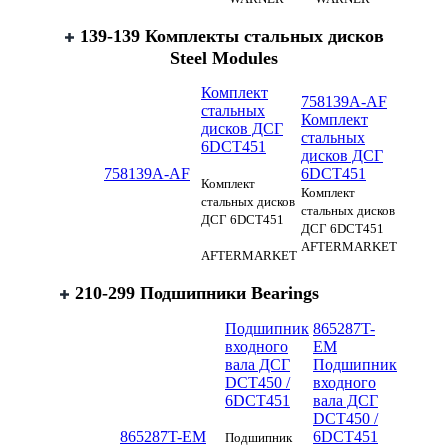
139-139 Комплекты стальных дисков
Steel Modules
Комплект
758139A-AF
стальных
Комплект
дисков ДСГ
стальных
6DCT451
дисков ДСГ
758139A-AF
6DCT451
Комплект
Комплект
стальных дисков
стальных дисков
ДСГ 6DCT451
ДСГ 6DCT451
AFTERMARKET
AFTERMARKET
210-299 Подшипники Bearings
Подшипник
865287T-
входного
EM
вала ДСГ
Подшипник
DCT450 /
входного
6DCT451
вала ДСГ
DCT450 /
865287T-EM
6DCT451
Подшипник