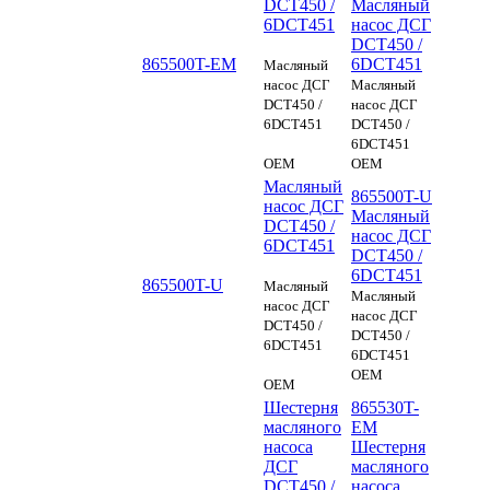
DCT450 /
Масляный
6DCT451
насос ДСГ
DCT450 /
865500T-EM
6DCT451
Масляный
насос ДСГ
Масляный
DCT450 /
насос ДСГ
6DCT451
DCT450 /
6DCT451
OEM
OEM
Масляный
865500T-U
насос ДСГ
Масляный
DCT450 /
насос ДСГ
6DCT451
DCT450 /
6DCT451
865500T-U
Масляный
Масляный
насос ДСГ
насос ДСГ
DCT450 /
DCT450 /
6DCT451
6DCT451
OEM
OEM
Шестерня
865530T-
масляного
EM
насоса
Шестерня
ДСГ
масляного
DCT450 /
насоса