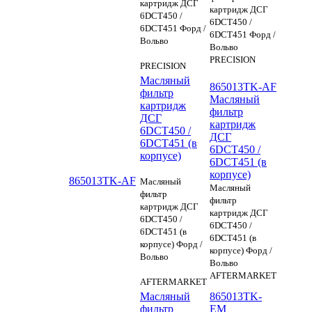
картридж ДСГ
картридж ДСГ
6DCT450 /
6DCT450 /
6DCT451 Форд /
6DCT451 Форд /
Вольво
Вольво
PRECISION
PRECISION
Масляный
865013TK-AF
фильтр
Масляный
картридж
фильтр
ДСГ
картридж
6DCT450 /
ДСГ
6DCT451 (в
6DCT450 /
корпусе)
6DCT451 (в
корпусе)
865013TK-AF
Масляный
Масляный
фильтр
фильтр
картридж ДСГ
картридж ДСГ
6DCT450 /
6DCT450 /
6DCT451 (в
6DCT451 (в
корпусе) Форд /
корпусе) Форд /
Вольво
Вольво
AFTERMARKET
AFTERMARKET
Масляный
865013TK-
фильтр
EM