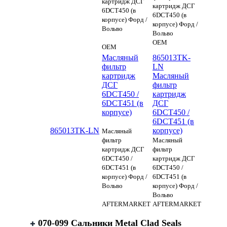
картридж ДСГ
картридж ДСГ
6DCT450 (в
6DCT450 (в
корпусе) Форд /
корпусе) Форд /
Вольво
Вольво
OEM
OEM
Масляный
865013TK-
фильтр
LN
картридж
Масляный
ДСГ
фильтр
6DCT450 /
картридж
6DCT451 (в
ДСГ
корпусе)
6DCT450 /
6DCT451 (в
865013TK-LN
корпусе)
Масляный
фильтр
Масляный
картридж ДСГ
фильтр
6DCT450 /
картридж ДСГ
6DCT451 (в
6DCT450 /
корпусе) Форд /
6DCT451 (в
Вольво
корпусе) Форд /
Вольво
AFTERMARKET
AFTERMARKET
070-099 Сальники Metal Clad Seals