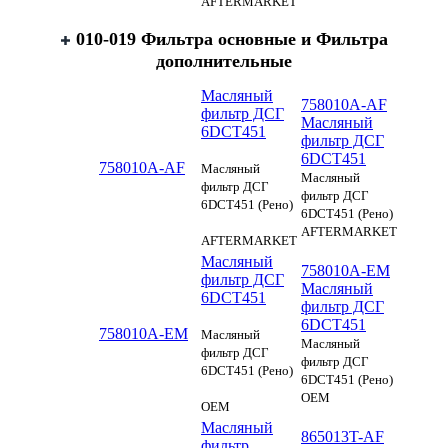
AFTERMARKET
010-019 Фильтра основные и Фильтра
дополнительные
Масляный
758010A-AF
фильтр ДСГ
Масляный
6DCT451
фильтр ДСГ
6DCT451
758010A-AF
Масляный
Масляный
фильтр ДСГ
фильтр ДСГ
6DCT451 (Рено)
6DCT451 (Рено)
AFTERMARKET
AFTERMARKET
Масляный
758010A-EM
фильтр ДСГ
Масляный
6DCT451
фильтр ДСГ
6DCT451
758010A-EM
Масляный
Масляный
фильтр ДСГ
фильтр ДСГ
6DCT451 (Рено)
6DCT451 (Рено)
OEM
OEM
Масляный
865013T-AF
фильтр