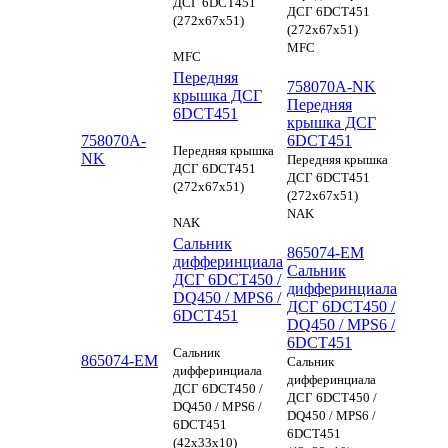
ДСГ 6DCT451
ДСГ 6DCT451
(272x67x51)
(272x67x51)
MFC
MFC
Передняя
758070A-NK
крышка ДСГ
Передняя
6DCT451
крышка ДСГ
758070A-
6DCT451
Передняя крышка
NK
Передняя крышка
ДСГ 6DCT451
ДСГ 6DCT451
(272x67x51)
(272x67x51)
NAK
NAK
Сальник
865074-EM
дифферинциала
Сальник
ДСГ 6DCT450 /
дифферинциала
DQ450 / MPS6 /
ДСГ 6DCT450 /
6DCT451
DQ450 / MPS6 /
6DCT451
Сальник
865074-EM
Сальник
дифферинциала
дифферинциала
ДСГ 6DCT450 /
ДСГ 6DCT450 /
DQ450 / MPS6 /
DQ450 / MPS6 /
6DCT451
6DCT451
(42x33x10)