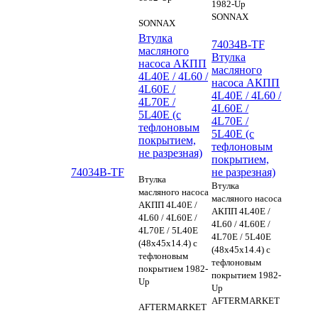
1982-Up
SONNAX
SONNAX
Втулка
74034B-TF
масляного
Втулка
насоса АКПП
масляного
4L40E / 4L60 /
насоса АКПП
4L60E /
4L40E / 4L60 /
4L70E /
4L60E /
5L40E (с
4L70E /
тефлоновым
5L40E (с
покрытием,
тефлоновым
не разрезная)
покрытием,
74034B-TF
не разрезная)
Втулка
Втулка
масляного насоса
масляного насоса
АКПП 4L40E /
АКПП 4L40E /
4L60 / 4L60E /
4L60 / 4L60E /
4L70E / 5L40E
4L70E / 5L40E
(48x45x14.4) с
(48x45x14.4) с
тефлоновым
тефлоновым
покрытием 1982-
покрытием 1982-
Up
Up
AFTERMARKET
AFTERMARKET