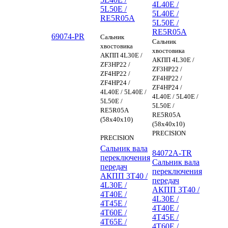
4L40E /
5L50E /
5L40E /
RE5R05A
5L50E /
RE5R05A
69074-PR
Сальник
Сальник
хвостовика
хвостовика
АКПП 4L30E /
АКПП 4L30E /
ZF3HP22 /
ZF3HP22 /
ZF4HP22 /
ZF4HP22 /
ZF4HP24 /
ZF4HP24 /
4L40E / 5L40E /
4L40E / 5L40E /
5L50E /
5L50E /
RE5R05A
RE5R05A
(58x40x10)
(58x40x10)
PRECISION
PRECISION
Сальник вала
84072A-TR
переключения
Сальник вала
передач
переключения
АКПП 3T40 /
передач
4L30E /
АКПП 3T40 /
4T40E /
4L30E /
4T45E /
4T40E /
4T60E /
4T45E /
4T65E /
4T60E /