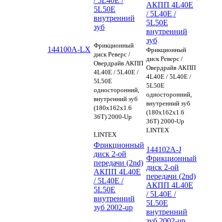
/ 5L40E /
АКПП 4L40E
5L50E
/ 5L40E /
внутренний
5L50E
зуб
внутренний
зуб
Фрикционный
144100A-LX
Фрикционный
диск Реверс /
диск Реверс /
Овердрайв АКПП
Овердрайв АКПП
4L40E / 5L40E /
4L40E / 5L40E /
5L50E
5L50E
односторонний,
односторонний,
внутренний зуб
внутренний зуб
(180х162х1.6
(180х162х1.6
36Т) 2000-Up
36Т) 2000-Up
LINTEX
LINTEX
Фрикционный
144102A-J
диск 2-ой
Фрикционный
передачи (2nd)
диск 2-ой
АКПП 4L40E
передачи (2nd)
/ 5L40E /
АКПП 4L40E
5L50E
/ 5L40E /
внутренний
5L50E
зуб 2002-up
внутренний
зуб 2002-up