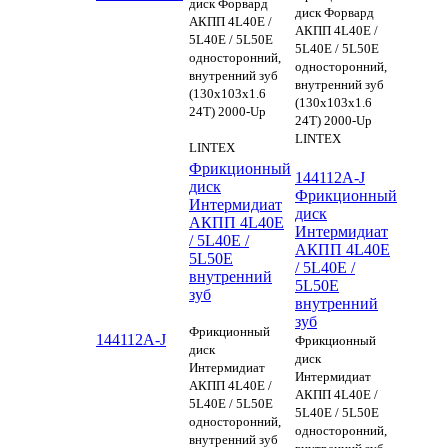
диск Форвард
диск Форвард
АКПП 4L40E /
АКПП 4L40E /
5L40E / 5L50E
5L40E / 5L50E
односторонний,
односторонний,
внутренний зуб
внутренний зуб
(130х103х1.6
(130х103х1.6
24Т) 2000-Up
24Т) 2000-Up
LINTEX
LINTEX
Фрикционный
144112A-J
диск
Фрикционный
Интермидиат
диск
АКПП 4L40E
Интермидиат
/ 5L40E /
АКПП 4L40E
5L50E
/ 5L40E /
внутренний
5L50E
зуб
внутренний
зуб
Фрикционный
144112A-J
Фрикционный
диск
диск
Интермидиат
Интермидиат
АКПП 4L40E /
АКПП 4L40E /
5L40E / 5L50E
5L40E / 5L50E
односторонний,
односторонний,
внутренний зуб