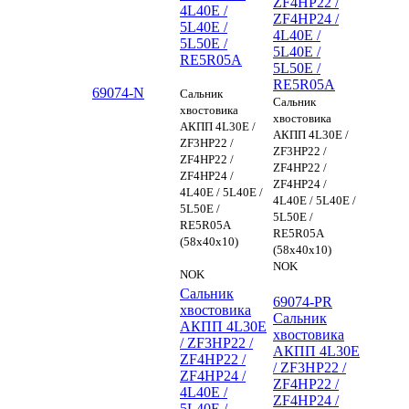
ZF4HP22 /
4L40E /
ZF4HP24 /
5L40E /
4L40E /
5L50E /
5L40E /
RE5R05A
5L50E /
RE5R05A
69074-N
Сальник
Сальник
хвостовика
хвостовика
АКПП 4L30E /
АКПП 4L30E /
ZF3HP22 /
ZF3HP22 /
ZF4HP22 /
ZF4HP22 /
ZF4HP24 /
ZF4HP24 /
4L40E / 5L40E /
4L40E / 5L40E /
5L50E /
5L50E /
RE5R05A
RE5R05A
(58x40x10)
(58x40x10)
NOK
NOK
Сальник
69074-PR
хвостовика
Сальник
АКПП 4L30E
хвостовика
/ ZF3HP22 /
АКПП 4L30E
ZF4HP22 /
/ ZF3HP22 /
ZF4HP24 /
ZF4HP22 /
4L40E /
ZF4HP24 /
5L40E /