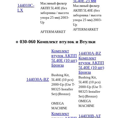
5L40E 25 мм
Масляный фильтр
144010C-
Масляный фильтр
АКПП 5L40E (без
LX
АКПП 5L40E (без
заборника / высота
заборника / высота
упора 25 мм) 2003-
упора 25 мм) 2003-
Up
Up
AFTERMARKET
AFTERMARKET
030-060 Комплект втулок и Втулки
Комплект
144030A-BZ
втулок АКПП
Комплект
5L40E (10 шт)
втулок АКПП
Бронза
5L40E (10 шт)
Бронза
Bushing Kit,
Bushing Kit,
144030A-BZ
5L40E (10 pcs)
5L40E (10 pcs)
2000-Up (Use T-
2000-Up (Use T-
98325 Installer
98325 Installer
Set) (Bronze)
Set) (Bronze)
OMEGA
OMEGA
MACHINE
MACHINE
Комплект
144030B-AF