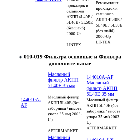
Ремкомплект
прокладок и
прокладок и
сальников
сальников
АКПП 4L40E /
АКПП 4L40E /
5L40E / 5L50E
5L40E / 5L50E
(без шайб)
(без шайб)
2000-Up
2000-Up
LINTEX
LINTEX
010-019 Фильтра основные и Фильтра
дополнительные
Масляный
144010A-AF
фильтр АКПП
Масляный
5L40E 35 мм
фильтр АКПП
5L40E 35 мм
Масляный фильтр
144010A-
Масляный фильтр
АКПП 5L40E (без
AF
АКПП 5L40E (без
заборника / высота
заборника / высота
упора 35 мм) 2003-
упора 35 мм) 2003-
Up
Up
AFTERMARKET
AFTERMARKET
Масляный