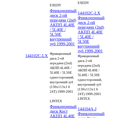
EXEDY
EXEDY
Фрикционный
144102C-LX
диск 2-ой
Фрикционный
передачи (2nd)
диск 2-ой
АКПП 4L40E
передачи (2nd)
/ 5L40E /
АКПП 4L40E
5L50E
/ 5L40E /
внутренний
5L50E
зуб 1999-2001
внутренний
зуб 1999-2001
Фрикционный
144102C-LX
Фрикционный
диск 2-ой
диск 2-ой
передачи (2nd)
передачи (2nd)
АКПП 4L40E /
АКПП 4L40E /
5L40E / 5L50E
5L40E / 5L50E
односторонний,
односторонний,
внутренний зуб
внутренний зуб
(130х113х1.6
(130х113х1.6
24Т) 1999-2001
24Т) 1999-2001
LINTEX
LINTEX
Фрикционный
144104A-J
диск Кост
Фрикционный
АКПП 4L40E