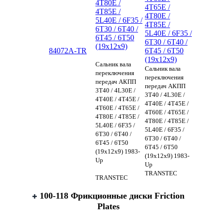
4T80E /
4T65E /
4T85E /
4T80E /
5L40E / 6F35 /
4T85E /
6T30 / 6T40 /
5L40E / 6F35 /
6T45 / 6T50
6T30 / 6T40 /
(19x12x9)
84072A-TR
6T45 / 6T50
(19x12x9)
Сальник вала
Сальник вала
переключения
переключения
передач АКПП
передач АКПП
3T40 / 4L30E /
3T40 / 4L30E /
4T40E / 4T45E /
4T40E / 4T45E /
4T60E / 4T65E /
4T60E / 4T65E /
4T80E / 4T85E /
4T80E / 4T85E /
5L40E / 6F35 /
5L40E / 6F35 /
6T30 / 6T40 /
6T30 / 6T40 /
6T45 / 6T50
6T45 / 6T50
(19x12x9) 1983-
(19x12x9) 1983-
Up
Up
TRANSTEC
TRANSTEC
100-118 Фрикционные диски Friction
Plates