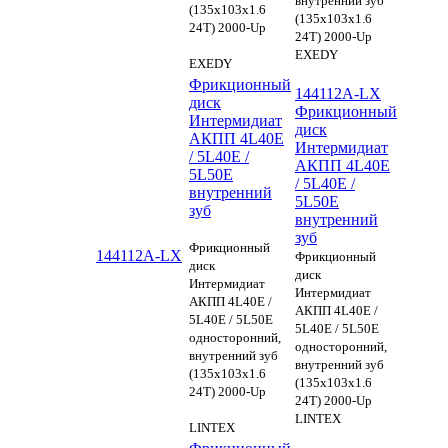
внутренний зуб
(135х103х1.6
(135х103х1.6
24Т) 2000-Up
24Т) 2000-Up
EXEDY
EXEDY
Фрикционный
144112A-LX
диск
Фрикционный
Интермидиат
диск
АКПП 4L40E
Интермидиат
/ 5L40E /
АКПП 4L40E
5L50E
/ 5L40E /
внутренний
5L50E
зуб
внутренний
зуб
Фрикционный
144112A-LX
Фрикционный
диск
диск
Интермидиат
Интермидиат
АКПП 4L40E /
АКПП 4L40E /
5L40E / 5L50E
5L40E / 5L50E
односторонний,
односторонний,
внутренний зуб
внутренний зуб
(135х103х1.6
(135х103х1.6
24Т) 2000-Up
24Т) 2000-Up
LINTEX
LINTEX