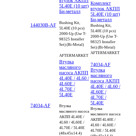
втулок АКПП
Комплект
5L40E (10 шт)
втулок АКПП
Би-металл
5L40E (10 шт)
Би-металл
Bushing Kit,
144030B-AF
Bushing Kit,
5L40E (10 pcs)
5L40E (10 pcs)
2000-Up (Use T-
2000-Up (Use T-
98325 Installer
98325 Installer
Set) (Bi-Metal)
Set) (Bi-Metal)
AFTERMARKET
AFTERMARKET
Втулка
74034-AF
масляного
Втулка
насоса АКПП
масляного
4L40E / 4L60 /
насоса АКПП
4L60E /
4L40E / 4L60 /
4L70E /
4L60E /
5L40E
4L70E /
5L40E
74034-AF
Втулка
Втулка
масляного насоса
масляного насоса
АКПП 4L40E /
АКПП 4L40E /
4L60 / 4L60E /
4L60 / 4L60E /
4L70E / 5L40E
4L70E / 5L40E
(48x45x14.4)
(48x45x14.4)