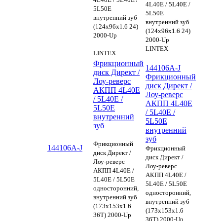
4L40E / 5L40E /
5L50E
5L50E
внутренний зуб
внутренний зуб
(124x96x1.6 24)
(124x96x1.6 24)
2000-Up
2000-Up
LINTEX
LINTEX
Фрикционный
144106A-J
диск Директ /
Фрикционный
Лоу-реверс
диск Директ /
АКПП 4L40E
Лоу-реверс
/ 5L40E /
АКПП 4L40E
5L50E
/ 5L40E /
внутренний
5L50E
зуб
внутренний
зуб
Фрикционный
144106A-J
Фрикционный
диск Директ /
диск Директ /
Лоу-реверс
Лоу-реверс
АКПП 4L40E /
АКПП 4L40E /
5L40E / 5L50E
5L40E / 5L50E
односторонний,
односторонний,
внутренний зуб
внутренний зуб
(173х153х1.6
(173х153х1.6
36Т) 2000-Up
36Т) 2000-Up