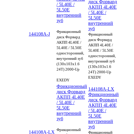
диск Форвард
/ 5L40E /
АКПП 4L40E
5L50E
/ 5L40E /
внутренний
5L50E
зуб
внутренний
зуб
Фрикционный
144108A-J
Фрикционный
диск Форвард
диск Форвард
АКПП 4L40E /
АКПП 4L40E /
5L40E / 5L50E
5L40E / 5L50E
односторонний,
односторонний,
внутренний зуб
внутренний зуб
(130х103х1.6
(130х103х1.6
24Т) 2000-Up
24Т) 2000-Up
EXEDY
EXEDY
Фрикционный
144108A-LX
диск Форвард
Фрикционный
АКПП 4L40E
диск Форвард
/ 5L40E /
АКПП 4L40E
5L50E
/ 5L40E /
внутренний
5L50E
зуб
внутренний
зуб
Фрикционный
144108A-LX
Фрикционный