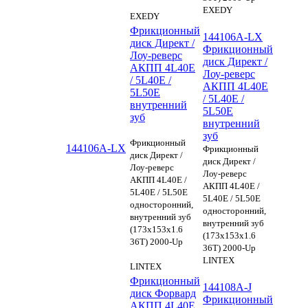
EXEDY
EXEDY
Фрикционный
144106A-LX
диск Директ /
Фрикционный
Лоу-реверс
диск Директ /
АКПП 4L40E
Лоу-реверс
/ 5L40E /
АКПП 4L40E
5L50E
/ 5L40E /
внутренний
5L50E
зуб
внутренний
зуб
Фрикционный
144106A-LX
Фрикционный
диск Директ /
диск Директ /
Лоу-реверс
Лоу-реверс
АКПП 4L40E /
АКПП 4L40E /
5L40E / 5L50E
5L40E / 5L50E
односторонний,
односторонний,
внутренний зуб
внутренний зуб
(173х153х1.6
(173х153х1.6
36Т) 2000-Up
36Т) 2000-Up
LINTEX
LINTEX
Фрикционный
144108A-J
диск Форвард
Фрикционный
АКПП 4L40E