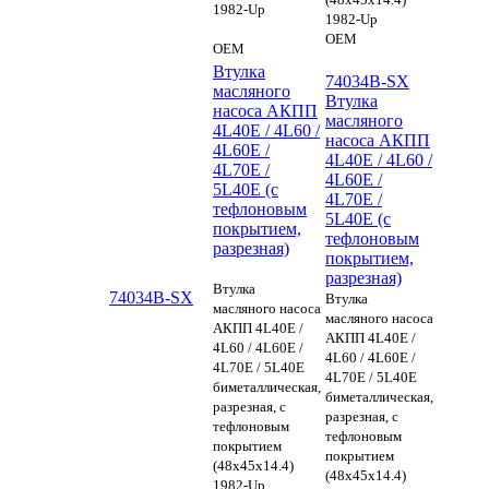
1982-Up
1982-Up
OEM
OEM
Втулка
74034B-SX
масляного
Втулка
насоса АКПП
масляного
4L40E / 4L60 /
насоса АКПП
4L60E /
4L40E / 4L60 /
4L70E /
4L60E /
5L40E (с
4L70E /
тефлоновым
5L40E (с
покрытием,
тефлоновым
разрезная)
покрытием,
разрезная)
Втулка
74034B-SX
Втулка
масляного насоса
масляного насоса
АКПП 4L40E /
АКПП 4L40E /
4L60 / 4L60E /
4L60 / 4L60E /
4L70E / 5L40E
4L70E / 5L40E
биметаллическая,
биметаллическая,
разрезная, с
разрезная, с
тефлоновым
тефлоновым
покрытием
покрытием
(48x45x14.4)
(48x45x14.4)
1982-Up