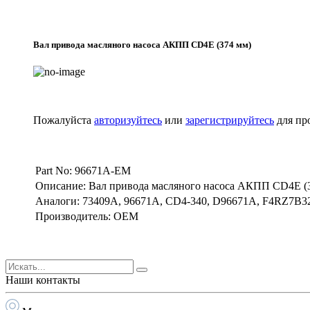
Вал привода масляного насоса АКПП CD4E (374 мм)
Пожалуйста
авторизуйтесь
или
зарегистрируйтесь
для пр
Part No: 96671A-EM
Описание: Вал привода масляного насоса АКПП CD4E (
Аналоги: 73409A, 96671A, CD4-340, D96671A, F4RZ7B3
Производитель: OEM
Наши контакты