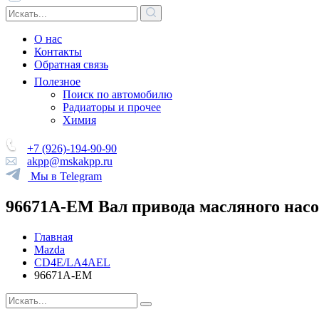
О нас
Контакты
Обратная связь
Полезное
Поиск по автомобилю
Радиаторы и прочее
Химия
+7 (926)-194-90-90
akpp@mskakpp.ru
Мы в Telegram
96671A-EM Вал привода масляного нас
Главная
Mazda
CD4E/LA4AEL
96671A-EM