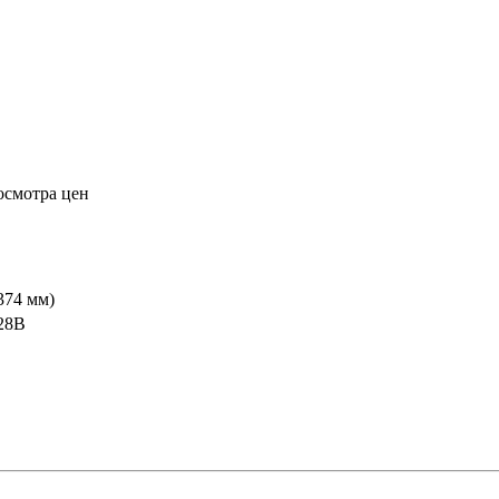
осмотра цен
374 мм)
28B