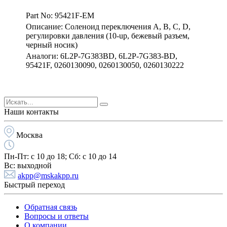
Part No: 95421F-EM
Описание: Соленоид переключения A, B, C, D,
регулировки давления (10-up, бежевый разъем,
черный носик)
Аналоги: 6L2P-7G383BD, 6L2P-7G383-BD,
95421F, 0260130090, 0260130050, 0260130222
Наши контакты
Москва
Пн-Пт:
с 10 до 18;
Cб:
с 10 до 14
Вс:
выходной
akpp@mskakpp.ru
Быстрый переход
Обратная связь
Вопросы и ответы
О компании