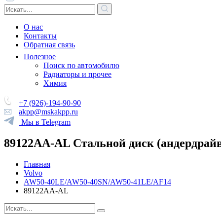
О нас
Контакты
Обратная связь
Полезное
Поиск по автомобилю
Радиаторы и прочее
Химия
+7 (926)-194-90-90
akpp@mskakpp.ru
Мы в Telegram
89122AA-AL Стальной диск (андердрайв) 
Главная
Volvo
AW50-40LE/AW50-40SN/AW50-41LE/AF14
89122AA-AL