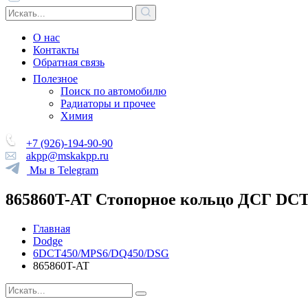
О нас
Контакты
Обратная связь
Полезное
Поиск по автомобилю
Радиаторы и прочее
Химия
+7 (926)-194-90-90
akpp@mskakpp.ru
Мы в Telegram
865860T-AT Стопорное кольцо ДСГ DCT
Главная
Dodge
6DCT450/MPS6/DQ450/DSG
865860T-AT