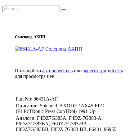
Соленоид АКПП
Пожалуйста
авторизуйтесь
или
зарегистрируйтесь
для просмотра цен
Part No: 86431A-AF
Описание: Solenoid, AXODE / AX4S EPC
(ELEcTRonic Press ConTRol) 1991-Up
Аналоги: F4DZ7G383A, F4DZ-7G383-A,
F6DZ7G383BA, F6DZ-7G383-BA,
F8DZ7G383BB, F8DZ-7G383-BB, 86431, 96955