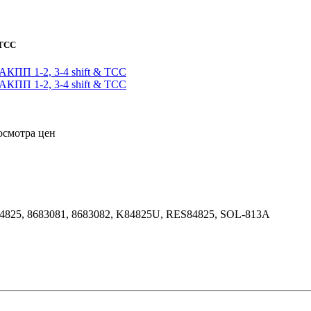
 TCC
осмотра цен
 84825, 8683081, 8683082, K84825U, RES84825, SOL-813A