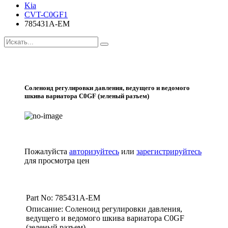
Kia
CVT-C0GF1
785431A-EM
Соленоид регулировки давления, ведущего и ведомого
шкива вариатора C0GF (зеленый разъем)
Пожалуйста
авторизуйтесь
или
зарегистрируйтесь
для просмотра цен
Part No: 785431A-EM
Описание: Соленоид регулировки давления,
ведущего и ведомого шкива вариатора C0GF
(зеленый разъем)