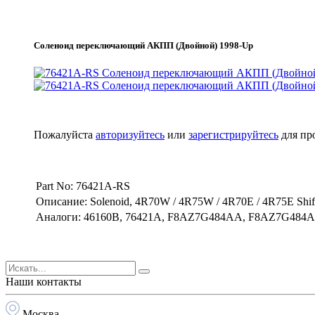
Соленоид переключающий АКПП (Двойной) 1998-Up
Пожалуйста
авторизуйтесь
или
зарегистрируйтесь
для пр
Part No: 76421A-RS
Описание: Solenoid, 4R70W / 4R75W / 4R70E / 4R75E Shif
Аналоги: 46160B, 76421A, F8AZ7G484AA, F8AZ7G484
Наши контакты
Москва