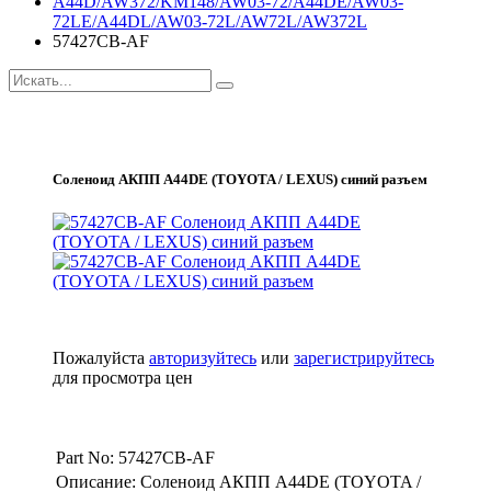
A44D/AW372/KM148/AW03-72/A44DE/AW03-
72LE/A44DL/AW03-72L/AW72L/AW372L
57427CB-AF
Соленоид АКПП A44DE (TOYOTA / LEXUS) синий разъем
Пожалуйста
авторизуйтесь
или
зарегистрируйтесь
для просмотра цен
Part No: 57427CB-AF
Описание: Соленоид АКПП A44DE (TOYOTA /