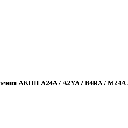
ления АКПП A24A / A2YA / B4RA / M24A 