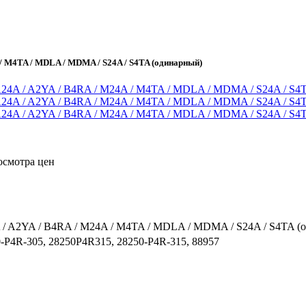
/ M4TA / MDLA / MDMA / S24A / S4TA (одинарный)
осмотра цен
/ A2YA / B4RA / M24A / M4TA / MDLA / MDMA / S24A / S4TA (
-P4R-305, 28250P4R315, 28250-P4R-315, 88957