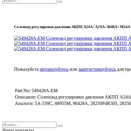
Соленоид регулировки давления АКПП A24A / A2YA / B4RA / M24A 
Пожалуйста
авторизуйтесь
или
зарегистрируйтесь
для пр
Part No: 549428A-EM
Описание: Соленоид регулировки давления АКПП A24A 
Аналоги: 5A-539C, 88955M, 90428A, 28250P4R305, 28250
Наши контакты