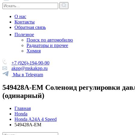
О нас
Контакты
Обратная связь
Полезное
Поиск по автомобилю
Радиаторы и прочее
Химия
+7 (926)-194-90-90
akpp@mskakpp.ru
Мы в Telegram
549428A-EM Соленоид регулировки дав
(одинарный)
Главная
Honda
Honda A24A 4 Speed
549428A-EM