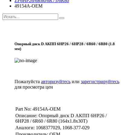
ZF6HP26/6R60/6R75/6R80
49154A-OEM
Опорный диск D АКПП 6HP26 / 6HP28 / 6R60 / 6R80 (1.8
мм)
Пожалуйста
авторизуйтесь
или
зарегистрируйтесь
для просмотра цен
Part No: 49154A-OEM
Описание: Опорный диск D АКПП 6HP26 /
6HP28 / 6R60 / 6R80 (164x1.8x30T)
Аналоги: 1068377029, 1068-377-029
Производитель: OEM