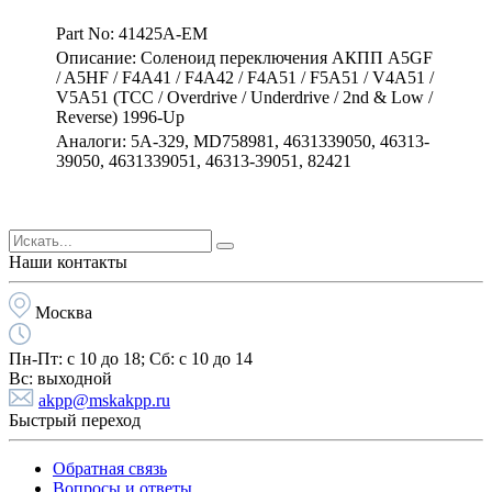
Part No: 41425A-EM
Описание: Соленоид переключения АКПП A5GF
/ A5HF / F4A41 / F4A42 / F4A51 / F5A51 / V4A51 /
V5A51 (TCC / Overdrive / Underdrive / 2nd & Low /
Reverse) 1996-Up
Аналоги: 5A-329, MD758981, 4631339050, 46313-
39050, 4631339051, 46313-39051, 82421
Наши контакты
Москва
Пн-Пт:
с 10 до 18;
Cб:
с 10 до 14
Вс:
выходной
akpp@mskakpp.ru
Быстрый переход
Обратная связь
Вопросы и ответы