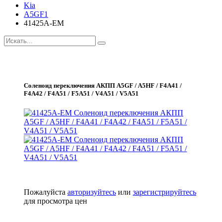
Kia
A5GF1
41425A-EM
Соленоид переключения АКПП A5GF / A5HF / F4A41 /
F4A42 / F4A51 / F5A51 / V4A51 / V5A51
Пожалуйста
авторизуйтесь
или
зарегистрируйтесь
для просмотра цен