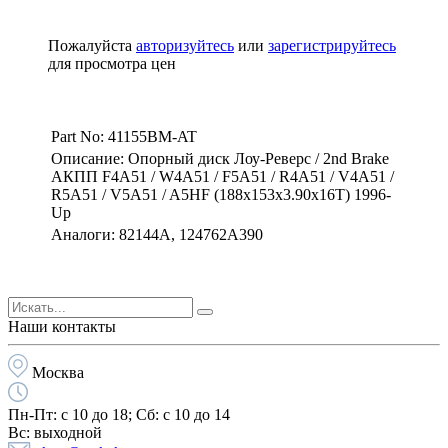
Пожалуйста
авторизуйтесь
или
зарегистрируйтесь
для просмотра цен
Part No: 41155BM-AT
Описание: Опорный диск Лоу-Реверс / 2nd Brake
АКПП F4A51 / W4A51 / F5A51 / R4A51 / V4A51 /
R5A51 / V5A51 / A5HF (188x153x3.90x16T) 1996-
Up
Аналоги: 82144A, 124762A390
Наши контакты
Москва
Пн-Пт:
с 10 до 18;
Cб:
с 10 до 14
Вс:
выходной