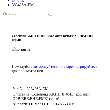
JF404E
383426A-EM
Соленоид АКПП JF404E (код акпп DPB,ERZ,EHE,FME)
серый
Пожалуйста
авторизуйтесь
или
зарегистрируйтесь
для просмотра цен
Part No: 383426A-EM
Описание: Соленоид АКПП JF404E (код акпп
DPB,ERZ,EHE,FME) серый
Аналоги: 001927331B, 001-927-331B