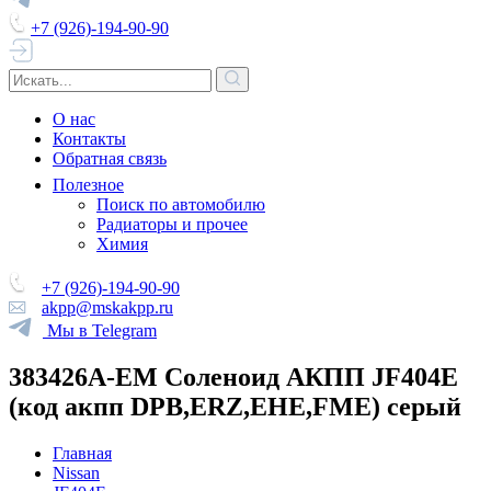
+7 (926)-194-90-90
О нас
Контакты
Обратная связь
Полезное
Поиск по автомобилю
Радиаторы и прочее
Химия
+7 (926)-194-90-90
akpp@mskakpp.ru
Мы в Telegram
383426A-EM Соленоид АКПП JF404E
(код акпп DPB,ERZ,EHE,FME) серый
Главная
Nissan