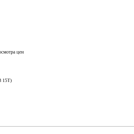
осмотра цен
3 15T)