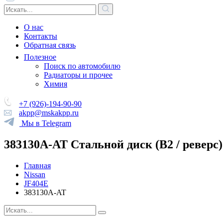
О нас
Контакты
Обратная связь
Полезное
Поиск по автомобилю
Радиаторы и прочее
Химия
+7 (926)-194-90-90
akpp@mskakpp.ru
Мы в Telegram
383130A-AT Стальной диск (B2 / реверс)
Главная
Nissan
JF404E
383130A-AT