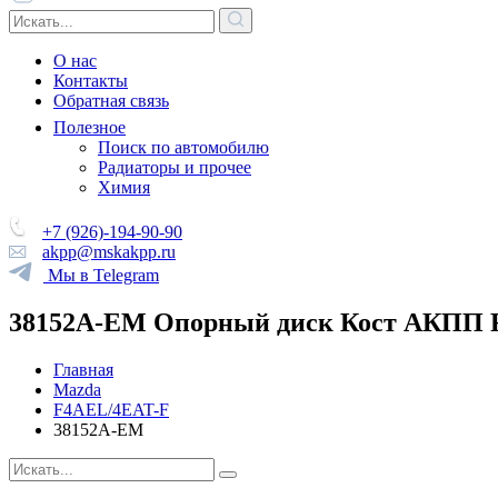
О нас
Контакты
Обратная связь
Полезное
Поиск по автомобилю
Радиаторы и прочее
Химия
+7 (926)-194-90-90
akpp@mskakpp.ru
Мы в Telegram
38152A-EM Опорный диск Кост АКПП F
Главная
Mazda
F4AEL/4EAT-F
38152A-EM