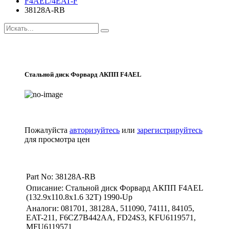
F4AEL/4EAT-F
38128A-RB
Стальной диск Форвард АКПП F4AEL
Пожалуйста
авторизуйтесь
или
зарегистрируйтесь
для просмотра цен
Part No: 38128A-RB
Описание: Стальной диск Форвард АКПП F4AEL
(132.9x110.8x1.6 32T) 1990-Up
Аналоги: 081701, 38128A, 511090, 74111, 84105,
EAT-211, F6CZ7B442AA, FD24S3, KFU6119571,
MFU6119571