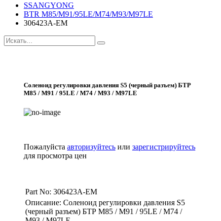
SSANGYONG
BTR M85/M91/95LE/M74/M93/M97LE
306423A-EM
Соленоид регулировки давления S5 (черный разъем) БТР
M85 / M91 / 95LE / M74 / M93 / M97LE
Пожалуйста
авторизуйтесь
или
зарегистрируйтесь
для просмотра цен
Part No: 306423A-EM
Описание: Соленоид регулировки давления S5
(черный разъем) БТР M85 / M91 / 95LE / M74 /
M93 / M97LE