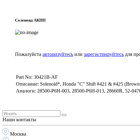
Соленоид АКПП
Пожалуйста
авторизуйтесь
или
зарегистрируйтесь
для пр
Part No: 30421B-AF
Описание: Solenoid*, Honda "C" Shift #421 & #425 (Brown
Аналоги: 28500-P6H-003, 28500-P6H-013, 28660R, 52-047
Наши контакты
Москва