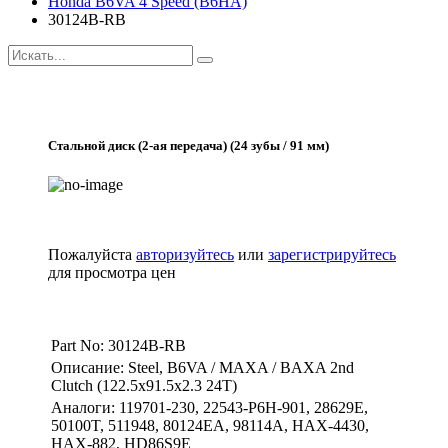
Honda B6VA 4 Speed (B6HA)
30124B-RB
Стальной диск (2-ая передача) (24 зубы / 91 мм)
Пожалуйста
авторизуйтесь
или
зарегистрируйтесь
для просмотра цен
Part No: 30124B-RB
Описание: Steel, B6VA / MAXA / BAXA 2nd
Clutch (122.5x91.5x2.3 24T)
Аналоги: 119701-230, 22543-P6H-901, 28629E,
50100T, 511948, 80124EA, 98114A, HAX-4430,
HAX-882, HD86S9E