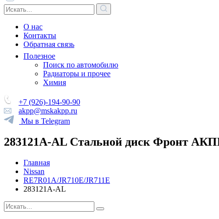
О нас
Контакты
Обратная связь
Полезное
Поиск по автомобилю
Радиаторы и прочее
Химия
+7 (926)-194-90-90
akpp@mskakpp.ru
Мы в Telegram
283121A-AL Стальной диск Фронт АКПП
Главная
Nissan
RE7R01A/JR710E/JR711E
283121A-AL