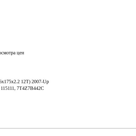
осмотра цен
0.6x175x2.2 12T) 2007-Up
, 115111, 7T4Z7B442C