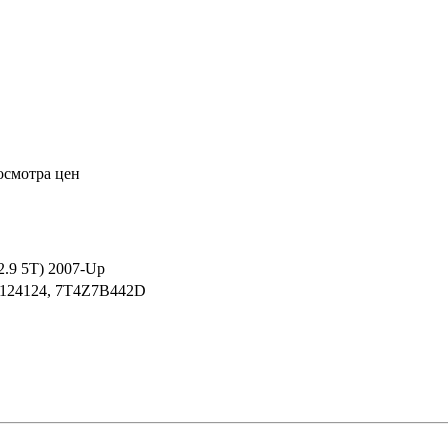
осмотра цен
x2.9 5T) 2007-Up
, 124124, 7T4Z7B442D