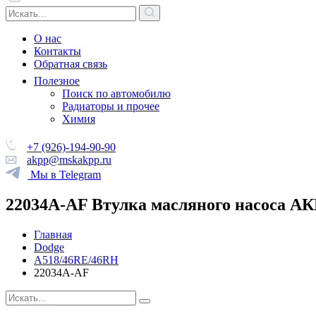
О нас
Контакты
Обратная связь
Полезное
Поиск по автомобилю
Радиаторы и прочее
Химия
+7 (926)-194-90-90
akpp@mskakpp.ru
Мы в Telegram
22034A-AF Втулка масляного насоса АК
Главная
Dodge
A518/46RE/46RH
22034A-AF