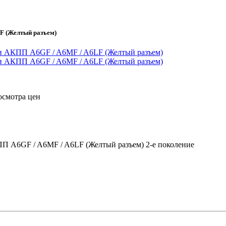
LF (Желтый разъем)
осмотра цен
ПП A6GF / A6MF / A6LF (Желтый разъем) 2-е поколение