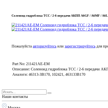
Соленоид гидроблока TCC / 2-6 передачи АКПП A6GF / A6MF / A6
Пожалуйста
авторизуйтесь
или
зарегистрируйтесь
для пр
Part No: 211421AE-EM
Описание: Соленоид гидроблока TCC / 2-6 передачи АК
Аналоги: 46313-3B170, 102421, 463133B170
Наши контакты
Москва