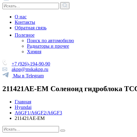
О нас
Контакты
Обратная связь
Полезное
Поиск по автомобилю
Радиаторы и прочее
Химия
+7 (926)-194-90-90
akpp@mskakpp.ru
Мы в Telegram
211421AE-EM Соленоид гидроблока TCC
Главная
Hyundai
A6GF1/A6GF2/A6GF3
211421AE-EM