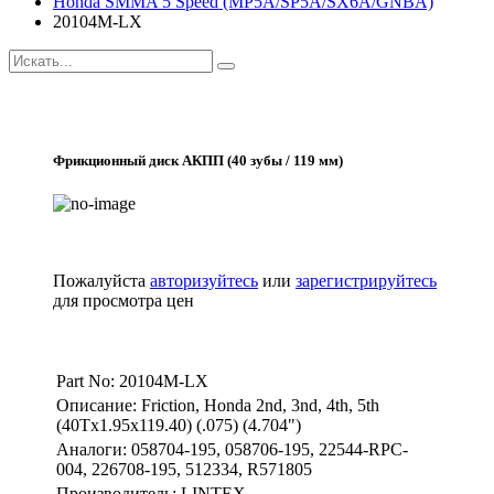
Honda SMMA 5 Speed (MP5A/SP5A/SX6A/GNBA)
20104M-LX
Фрикционный диск АКПП (40 зубы / 119 мм)
Пожалуйста
авторизуйтесь
или
зарегистрируйтесь
для просмотра цен
Part No: 20104M-LX
Описание: Friction, Honda 2nd, 3nd, 4th, 5th
(40Tx1.95x119.40) (.075) (4.704")
Аналоги: 058704-195, 058706-195, 22544-RPC-
004, 226708-195, 512334, R571805
Производитель: LINTEX